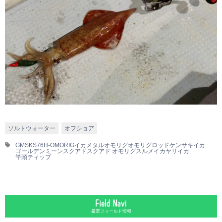
ソルトウォーター
オフショア
GM
SKS76H-OMORIG
イカメタル
オモリグ
オモリグロッド
ケンサキイカ
ゴールデンミーン
スクアド
スクアド オモリグ
スルメイカ
ヤリイカ
竿頭ティップ
厳選フィールド情報