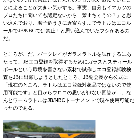
とによることが大きい気がする。事実、自分もイマカツの
プロたちに聞いても認定ないから「禁止ちゃうの？」と思
い込んでおり、君子危うきに近寄らず…でラトルはエコル
ールでJB/NBCでは禁止！と思い込んでいたフシがあるの
だ。
ところが、だ。バークレイがガラスラトルを試作するにあ
たって、JBエコ登録を取得するためにガラスとスティール
ボールという環境を害さない素材で試作しエコ登録試験検
査をJBに出願しようとしたところ、JB副会長から公式に
「現在のところ、ラトルはエコ登録対象品ではないので使
用可能です」と目からウロコの思いがけない回答が…。な
んとワームラトルはJB/NBCトーナメントで現在使用可能だ
ったのである。