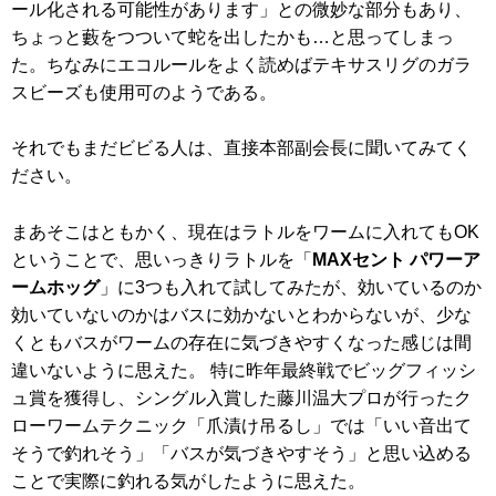
ール化される可能性があります」との微妙な部分もあり、
ちょっと藪をつついて蛇を出したかも…と思ってしまっ
た。ちなみにエコルールをよく読めばテキサスリグのガラ
スビーズも使用可のようである。
それでもまだビビる人は、直接本部副会長に聞いてみてく
ださい。
まあそこはともかく、現在はラトルをワームに入れてもOK
ということで、思いっきりラトルを「
MAXセント パワーア
ームホッグ
」に3つも入れて試してみたが、効いているのか
効いていないのかはバスに効かないとわからないが、少な
くともバスがワームの存在に気づきやすくなった感じは間
違いないように思えた。 特に昨年最終戦でビッグフィッシ
ュ賞を獲得し、シングル入賞した藤川温大プロが行ったク
ローワームテクニック「爪漬け吊るし」では「いい音出て
そうで釣れそう」「バスが気づきやすそう」と思い込める
ことで実際に釣れる気がしたように思えた。