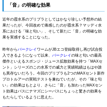
「音」の明確な効果
近年の霞水系のプリプラとしてはかなり珍しい予想外の結
果だったが、今回改めて痛感したのが霞水系？マッディ水
系における「味と匂い」、そして新たに「音」の明確な効
果を実感することになった。
昨年から
バークレイ
ワームがJBエコ登録取得し再び試合投
入できるようになって以来、
バークレイ
の味と匂いの最高
傑作といえるスポンジ・ジュース拡散効果を持つ「MAXセ
ント」シリーズのこの水系での威力と実績戦績はもはや誰
も異存ないだろう。今回のプリプラも2つのMAXセント新作
プロトルアーの実戦テストを兼ねていたが、その「味と匂
い」の効果はもとより、さらに「音」も加わったMAXセン
ト効果はバスにナマズにシーバスにちょっと驚きの効果を
もたらしているように思えた。