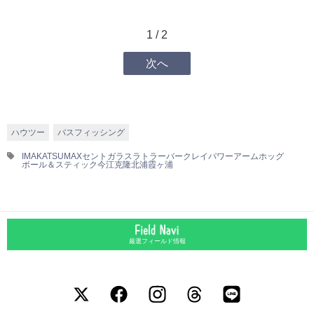
1 / 2
次へ
ハウツー
バスフィッシング
IMAKATSU
MAXセント
ガラスラトラー
バークレイ
パワーアームホッグ
ボール＆スティック
今江克隆
北浦
霞ヶ浦
厳選フィールド情報