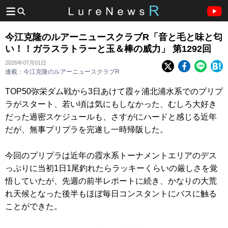
今江克隆のルアーニュースクラブR「音と毛と味と匂
い！！ガラスラトラーと玉＆棒の威力」 第1292回
2026年07月01日
連載：今江克隆のルアーニュースクラブR
TOP50弥栄ダム戦から3日あけて霞ヶ浦北浦水系でのプリプ
ラがスタート、若い頃は気にもしなかった、むしろ大好き
だった過密スケジュールも、さすがにハードと感じる近年
だが、無事プリプラを完遂し一時帰阪した。
今回のプリプラは近年の霞水系トーナメントエリアのデス
っぷりに当初1日1尾釣れたらラッキーくらいの厳しさを覚
悟していたが、先週の前半レポートに続き、かなりの大荒
れ天候となった後半もほぼ毎日コンスタントにバスに触る
ことができた。