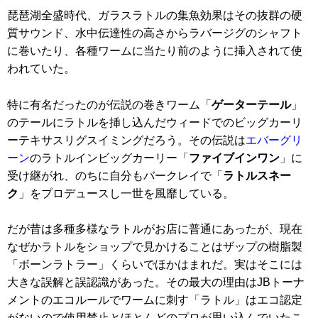
琵琶湖全盛時代、ガラスラトルの集魚効果はその抜群の硬
質サウンド、水中伝達性の高さからラバージグのシャフト
に巻いたり、各種ワームに当たり前のように挿入されて使
われていた。
特に有名だったのが伝説の巻きワーム「
ゲーターテール
」
のテールにラトルを挿し込んだウィードでのビッグカーリ
ーテキサスリグスイミングだろう。その伝説は
エバーグリ
ーン
のラトルインビッグカーリー「
ファイブインワン
」に
受け継がれ、のちに自分もバークレイで「
ラトルスネー
ク
」をプロデュースし一世を風靡している。
だが昔は多種多様なラトルがお店に普通にあったが、現在
なぜかラトルをショップで見かけることはザップの樹脂製
「ボーンラトラー」くらいでほかはまれだ。実はそこには
大きな誤解と誤認識があった。その最大の理由はJBトーナ
メントのエコルールでワームに刺す「ラトル」はエコ認定
がないので使用禁止とほとんどのプロが思い込んでいたこ