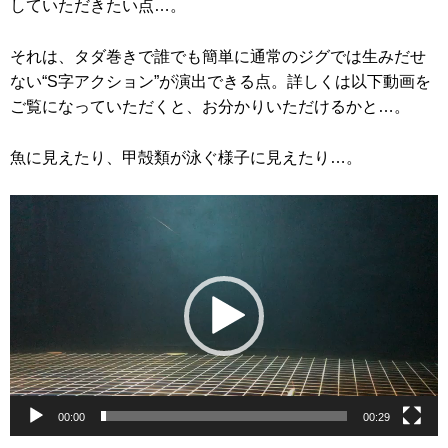
していただきたい点…。
それは、タダ巻きで誰でも簡単に通常のジグでは生みだせ
ない“S字アクション”が演出できる点。詳しくは以下動画を
ご覧になっていただくと、お分かりいただけるかと…。
魚に見えたり、甲殻類が泳ぐ様子に見えたり…。
動
画
プ
レ
ー
ヤ
ー
00:00
00:29