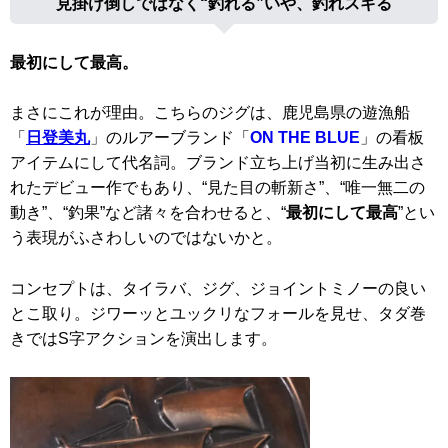
見掛け倒しではなく“釣れる”いや、釣れスギる
最初にして最高。
まさにこれが理由。こちらのジグは、鹿児島県の遊漁船
「
日登美丸
」のルアーブランド「
ON THE BLUE
」の看板
アイテムにして代名詞。ブランド立ち上げ当初に生み出さ
れたデビュー作でもあり、“見た目の斬新さ”、“唯一無二の
動き”、“釣果”など諸々を合わせると、“
最初にして最高
”とい
う表現がふさわしいのではないかと。
コンセプトは、タイラバ、ジグ、ジョイントミノーの良い
とこ取り。ジワーッとユックリなフォールを見せ、タダ巻
きではS字アクションを演出します。