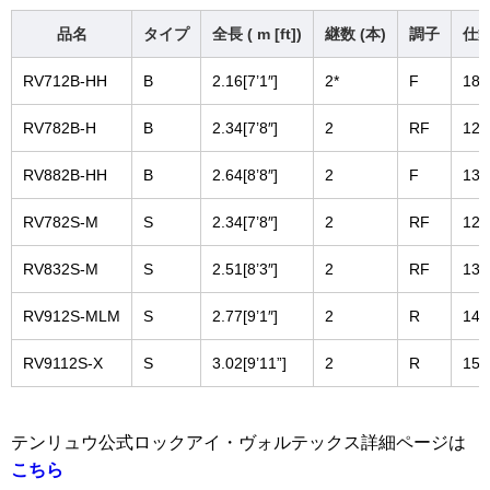
品名
タイプ
全長 ( m [ft])
継数 (本)
調子
仕舞
RV712B-HH
B
2.16[7’1″]
2
*
F
183
RV782B-H
B
2.34[7’8″]
2
RF
121
RV882B-HH
B
2.64[8’8″]
2
F
136
RV782S-M
S
2.34[7’8″]
2
RF
121
RV832S-M
S
2.51[8’3″]
2
RF
130
RV912S-MLM
S
2.77[9’1″]
2
R
142
RV9112S-X
S
3.02[9’11”]
2
R
155
テンリュウ公式ロックアイ・ヴォルテックス詳細ページは
こちら