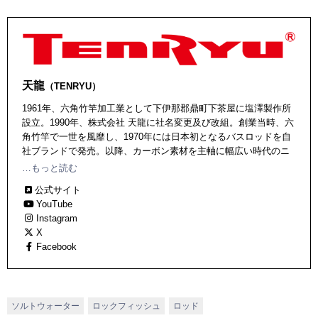
天龍
（TENRYU）
1961年、六角竹竿加工業として下伊那郡鼎町下茶屋に塩澤製作所
設立。1990年、株式会社 天龍に社名変更及び改組。創業当時、六
角竹竿で一世を風靡し、1970年には日本初となるバスロッドを自
社ブランドで発売。以降、カーボン素材を主軸に幅広い時代のニ
ーズを先読みしたアイテムを輩出している。ソルトウォーターで
…もっと読む
は超軽量＆高感度のＳＷライトゲームロッド「ルナキア」、ライ
公式サイト
トジギングでは「ホライゾン」が有名なほか、バス、トラウト、
YouTube
エリアフィッシング、さらにはテンカラなど、非常に幅広いジャ
Instagram
ンルでこだわりの強いロッドを生み出している。
X
Facebook
ソルトウォーター
ロックフィッシュ
ロッド