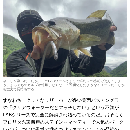
ネコリグ嫌いだったが、このLABワームはまるで餌釣りの感覚で使えてしま
う。まるであのガルプが乾燥しなくなって透明化したようなイメージだ。しか
も丈夫で長持ちする。
すなわち、クリアなリザーバーが多い関西バスアングラー
の「クリアウォーターだとマッチしない」という不満が
LABシリーズで完全に解消され始めているのだ。おそらく
フロリダ系東海岸のステイン～マッディーで人気のバーク
レイが、ついに視覚の極めつけ・ネオンワームの発祥の