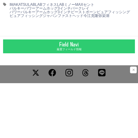
IMAKATSU
LAB
LABフィネス
LABミノー
MAXセント
バルキーパワーアームホッグ3インチ
バークレイ
パワーバルキーアームホッグ3インチ
ビーストボーン
ピュアフィッシング
ピュアフィッシングジャパン
ファストヘッド
今江克隆
弥栄湖
厳選フィールド情報
×
運営会社
お問合わせ
広告掲載について
プライバシーポリシー
外部送信ポリシー
©LURENEWSR 2026