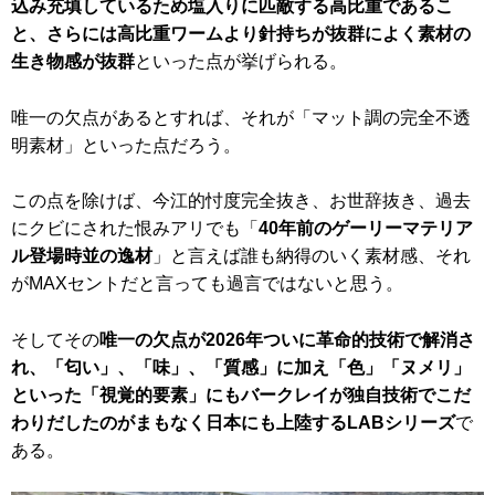
込み充填しているため塩入りに匹敵する高比重であるこ
と、さらには高比重ワームより針持ちが抜群によく素材の
生き物感が抜群
といった点が挙げられる。
唯一の欠点があるとすれば、それが「マット調の完全不透
明素材」といった点だろう。
この点を除けば、今江的忖度完全抜き、お世辞抜き、過去
にクビにされた恨みアリでも「
40年前のゲーリーマテリア
ル登場時並の逸材
」と言えば誰も納得のいく素材感、それ
がMAXセントだと言っても過言ではないと思う。
そしてその
唯一の欠点が2026年ついに革命的技術で解消さ
れ、「匂い」、「味」、「質感」に加え「色」「ヌメリ」
といった「視覚的要素」にもバークレイが独自技術でこだ
わりだしたのがまもなく日本にも上陸するLABシリーズ
で
ある。