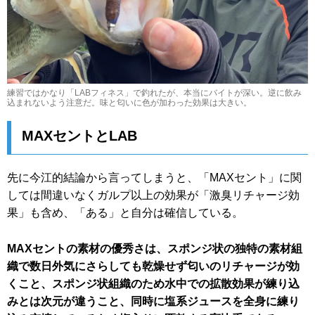
練習ではかなり「LABフィネス」で釣れたが、本当にバイトが深い。逆に飲み
込まれないよう注意だ。味と匂いに色が加わった効果は大きい。
MAXセントとLAB
先に今江的結論から言ってしまうと、「MAXセント」に関
しては間違いなくガルプ以上の効果が「激臭リチャージ効
果」も含め、「ある」と自分は確信している。
MAXセントの素材の優秀さは、スポンジ状の独特の素材組
織で数日外気にさらしても乾燥せず匂いのリチャージが効
くこと、スポンジ状組織のため水中での拡散効果が練り込
みとは次元が違うこと、同時に塩系ジュースを全身に練り