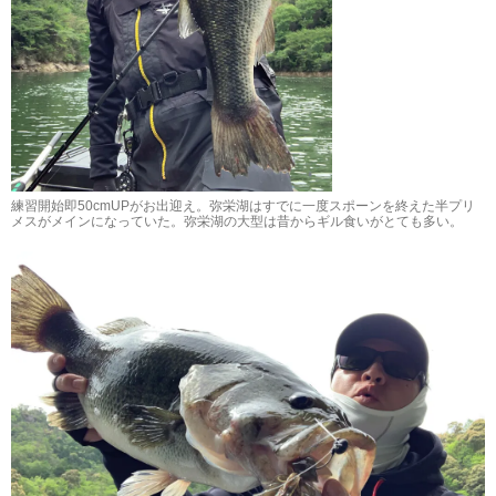
練習開始即50cmUPがお出迎え。弥栄湖はすでに一度スポーンを終えた半プリ
メスがメインになっていた。弥栄湖の大型は昔からギル食いがとても多い。