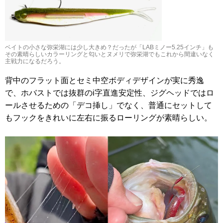
ベイトの小さな弥栄湖には少し大きめ？だったが「LABミノー5.25インチ」も
その素晴らしいカラーリングと匂いとヌメリで弥栄湖でもこれから間違いなく
主戦力になるだろう。
背中のフラット面とセミ中空ボディデザインが実に秀逸
で、ホバストでは抜群のi字直進安定性、ジグヘッドではロ
ールさせるための「デコ挿し」でなく、普通にセットして
もフックをきれいに左右に振るローリングが素晴らしい。