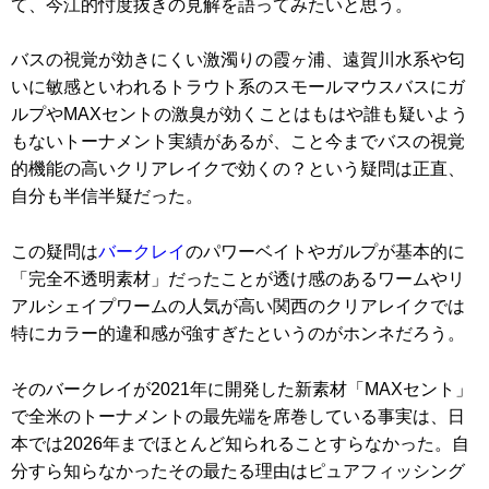
て、今江的忖度抜きの見解を語ってみたいと思う。
バスの視覚が効きにくい激濁りの霞ヶ浦、遠賀川水系や匂
いに敏感といわれるトラウト系のスモールマウスバスにガ
ルプやMAXセントの激臭が効くことはもはや誰も疑いよう
もないトーナメント実績があるが、こと今までバスの視覚
的機能の高いクリアレイクで効くの？という疑問は正直、
自分も半信半疑だった。
この疑問は
バークレイ
のパワーベイトやガルプが基本的に
「完全不透明素材」だったことが透け感のあるワームやリ
アルシェイプワームの人気が高い関西のクリアレイクでは
特にカラー的違和感が強すぎたというのがホンネだろう。
そのバークレイが2021年に開発した新素材「MAXセント」
で全米のトーナメントの最先端を席巻している事実は、日
本では2026年までほとんど知られることすらなかった。自
分すら知らなかったその最たる理由はピュアフィッシング