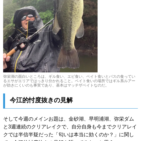
弥栄湖の面白いところは、ギル食い、エビ食い、ベイト食いとバスの食ってい
るエサがエリアではっきり分かれること。ベイト食いの場所ではギル系ルアー
が効きにくいのも事実であり、基本はマッチザベイトなのだ。
今江的忖度抜きの見解
そして今週のメインお題は、金砂湖、早明浦湖、弥栄ダム
と3週連続のクリアレイクで、自分自身も今までクリアレイ
クでは半信半疑だった「匂いは本当に効くのか？」に関し