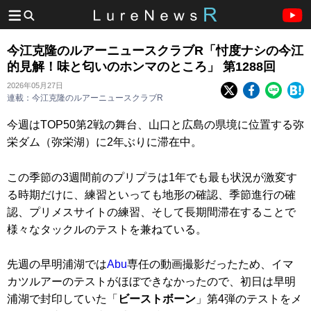
今江克隆のルアーニュースクラブR「忖度ナシの今江
的見解！味と匂いのホンマのところ」 第1288回
2026年05月27日
連載：今江克隆のルアーニュースクラブR
今週はTOP50第2戦の舞台、山口と広島の県境に位置する弥
栄ダム（弥栄湖）に2年ぶりに滞在中。
この季節の3週間前のプリプラは1年でも最も状況が激変す
る時期だけに、練習といっても地形の確認、季節進行の確
認、プリメスサイトの練習、そして長期間滞在することで
様々なタックルのテストを兼ねている。
先週の早明浦湖では
Abu
専任の動画撮影だったため、イマ
カツルアーのテストがほぼできなかったので、初日は早明
浦湖で封印していた「
ビーストボーン
」第4弾のテストをメ