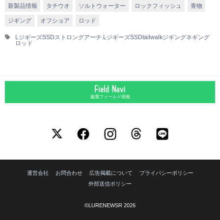
新製品情報
タチウオ
ソルトウォーター
ロックフィッシュ
青物
ジギング
オフショア
ロッド
LジギーズSSDストロングアーチ.LジギーズSSD
tailwalk
ジギング
ネギング
ロッド
厳選フィールド情報
運営会社
お問合わせ
広告掲載について
プライバシーポリシー
外部送信ポリシー
©LURENEWSR 2026