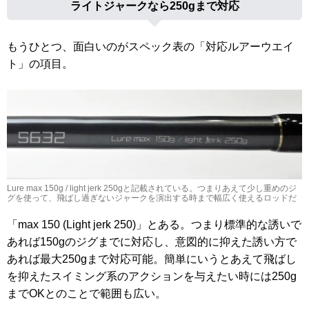
ライトジャークなら250gまで対応
もうひとつ、面白いのがスペック表の「対応ルアーウエイ
ト」の項目。
Lure max 150g / light jerk 250gと記載されている。つまりあえて少し重めのジ
グを使って、飛ばし過ぎないジャークを演出する時まで幅広く使えるロッドだ
「max 150 (Light jerk 250)」とある。つまり標準的な誘いで
あれば150gのジグまでに対応し、意図的に抑えた誘い方で
あれば最大250gまで対応可能。簡単にいうとあえて飛ばし
を抑えたスイミング系のアクションを与えたい時には250g
までOKとのことで範囲も広い。