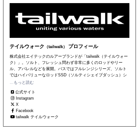
テイルウォーク
プロフィール
（tailwalk）
株式会社エイテックのルアーブランドが「tailwalk（テイルウォー
ク）」。ソルト、フレッシュ問わず非常に多くのロッドやリー
ル、アパレルなどを展開。バスではフルレンジシリーズ、ソルト
ではハイバリューなロッドSSD（ソルティシェイプダッシュ）シ
リーズや、フラッグシップモデルのTZシリーズなど、ビギナーか
…もっと読む
ら上級者まで幅広い層に支持されるアイテムが並ぶ。
公式サイト
Instagram
X
Facebook
tailwalk テイルウォーク