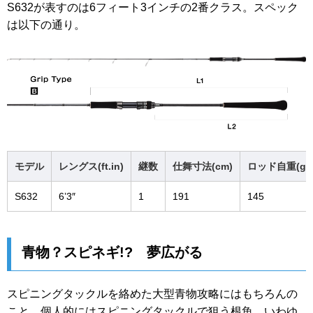
S632が表すのは6フィート3インチの2番クラス。スペック
は以下の通り。
モデル
レングス(ft.in)
継数
仕舞寸法(cm)
ロッド自重(g)
S632
6’3″
1
191
145
青物？スピネギ!? 夢広がる
スピニングタックルを絡めた大型青物攻略にはもちろんの
こと、個人的にはスピニングタックルで狙う根魚、いわゆ