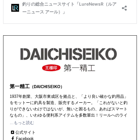
第一精工
（DAICHISEIKO）
1937年創業、大阪市東成区を拠点と、「より良い確かな釣用品」
をモットーに釣具を製造、販売するメーカー。「これがないと釣
りができないわけではないが、無いと困るもの、あればスマート
なもの」、いわゆる便利系アイテムを多数輩出！リールへのライ
ンの巻き取り、ラインの巻き替えが簡単にできる「巻き替えスプ
…もっと読む
ール」、エギング用のランディングギャフを安全、コンパクトに
公式サイト
持ち運べる「オートキングギャフ」などなど、多くのヒット作を
Facebook