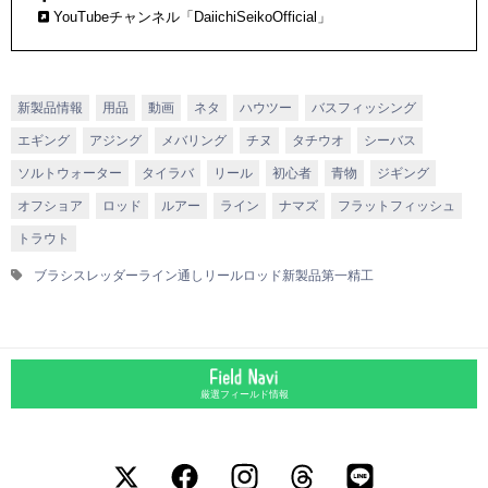
生み出している。
YouTubeチャンネル「DaiichiSeikoOfficial」
新製品情報
用品
動画
ネタ
ハウツー
バスフィッシング
エギング
アジング
メバリング
チヌ
タチウオ
シーバス
ソルトウォーター
タイラバ
リール
初心者
青物
ジギング
オフショア
ロッド
ルアー
ライン
ナマズ
フラットフィッシュ
トラウト
ブラシスレッダー
ライン通し
リール
ロッド
新製品
第一精工
厳選フィールド情報