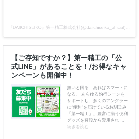
『DAIICHISEIKO』第一精工株式会社(@daiichiseiko_official)がシェアした投稿