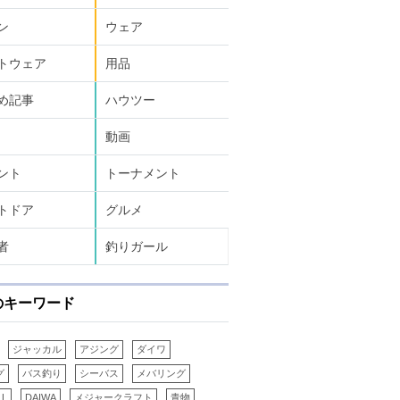
ン
ウェア
トウェア
用品
め記事
ハウツー
動画
ント
トーナメント
トドア
グルメ
者
釣りガール
のキーワード
ジャッカル
アジング
ダイワ
グ
バス釣り
シーバス
メバリング
重（ｇ）
先径/元径（mm）
穂先タイプ
ルアー（ｇ）
PE（
LL
DAIWA
メジャークラフト
青物