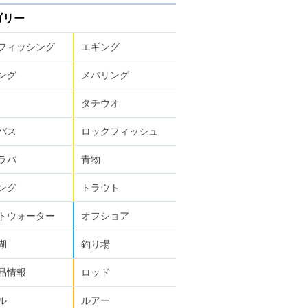
ゴリー
フィッシング
エギング
ング
メバリング
タチウオ
バス
ロックフィッシュ
ラバ
青物
ング
トラウト
トウォーター
オフショア
湖
釣り場
品情報
ロッド
ル
ルアー