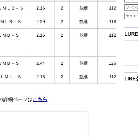
ＬＭＬＢ－Ｓ
2.16
2
並継
112
ジギン
デュエ
ＭＬＢ－Ｓ
2.29
2
並継
118
LUR
１ＭＢ－Ｓ
2.16
2
並継
112
０ＭＢ－Ｓ
2.44
2
並継
126
ＬＭＬ－Ｓ
2.16
2
並継
112
LIN
」の詳細ページは
こちら