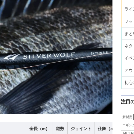
ライ
フッ
まと
ネタ
イベ
アウ
初心
注目
新製品
エギン
全長（m）
継数
ジョイント
仕舞（cm）
自
JACKA