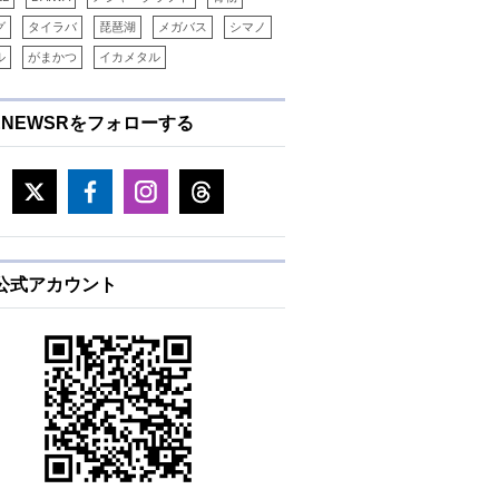
82
1.3/12.7
MEGATOP R
3‐12
0.3-
グ
タイラバ
琵琶湖
メガバス
シマノ
ル
がまかつ
イカメタル
88
1.1/12.7
MEGATOP R
4‐18
0.4-
ENEWSRをフォローする
88
1.3/12.7
MEGATOP R
5‐21
0.4-
95
1.3/12.7
MEGATOP R
5‐21
0.4-
75
1.3/11.5
MEGATOP R
3‐12
0.3-
E公式アカウント