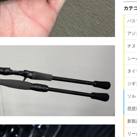
カテ
バス
アジ
チヌ
シー
タイ
ジギ
ソル
琵琶
新製
リー