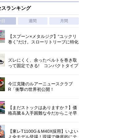
セスランキング
今日
週間
月間
【スプーン×メタルジグ】“ユックリ
巻く”だけ。スローリトリーブに特化
した新たなブレードジグの形
ズレにくく、余ったベルトを巻き取
って固定できる! コンパクトタイプ
の腰巻きライジャケが登場!
今江克隆のルアーニュースクラブ
R「衝撃の世界初公開！
『AbuGarcia ZENON CX』」 第
1296回
【まだストックはありますか？】価
格高騰＆入手困難な今だからこそ早
めの補充を/ TGポテンシャル
【東レT1100G＆M40X採用】いよい
よ全モデル登場！現場で徹底的にテ