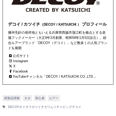
デコイ / カツイチ
プロフィール
（DECOY / KATSUICHI ）
播州毛針の発祥地ともいえる兵庫県西脇市蒲江町を拠点とする老
舗フックメーカー（大正9年3月創業、昭和59年1月5日設立）。総
合ルアーブランド「DECOY（デコイ）」など数多くの人気ブラン
ドを展開
公式サイト
Instagram
X
Facebook
YouTubeチャンネル「DECOY / KATSUICHI CO.,LTD.」
新製品情報
ネタ
初心者
ルアー
DECOY
オイカワ
カツイチ
カワムツ
チャビング
デコイ