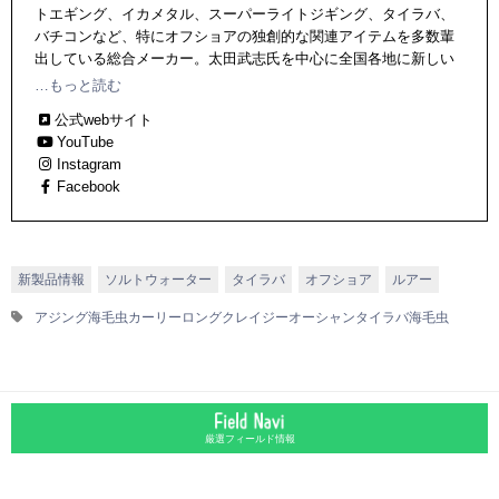
トエギング、イカメタル、スーパーライトジギング、タイラバ、
バチコンなど、特にオフショアの独創的な関連アイテムを多数輩
出している総合メーカー。太田武志氏を中心に全国各地に新しい
釣りを提案し続ける。
…もっと読む
公式webサイト
YouTube
Instagram
Facebook
新製品情報
ソルトウォーター
タイラバ
オフショア
ルアー
アジング海毛虫カーリーロング
クレイジーオーシャン
タイラバ
海毛虫
厳選フィールド情報