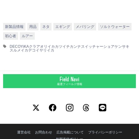
新製品情報
用品
ネタ
エギング
メバリング
ソルトウォーター
初心者
ルアー
DECOY
iKAクラ
アオリイカ
カツイチ
カンナスイッチャー
ショアケンサキ
スルメイカ
デコイ
ヤリイカ
厳選フィールド情報
運営会社
お問合わせ
広告掲載について
プライバシーポリシー