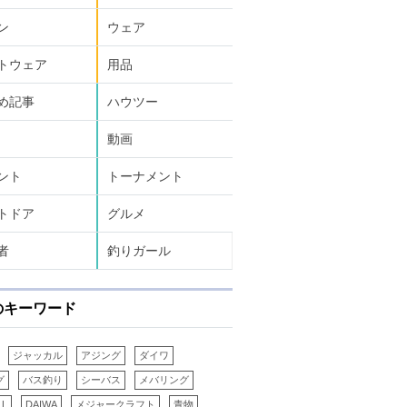
ン
ウェア
トウェア
用品
め記事
ハウツー
動画
ント
トーナメント
トドア
グルメ
者
釣りガール
のキーワード
ジャッカル
アジング
ダイワ
グ
バス釣り
シーバス
メバリング
LL
DAIWA
メジャークラフト
青物