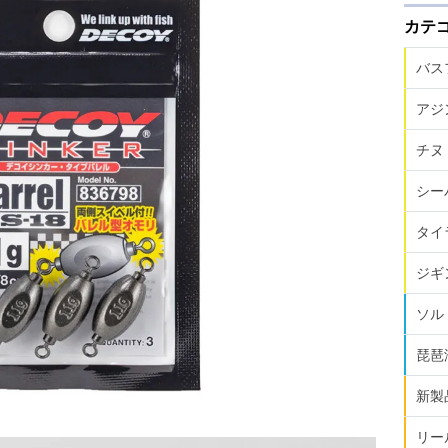
カテ
バス
アジ
チヌ
シー
タイ
ジギ
ソル
琵琶
新製
リー