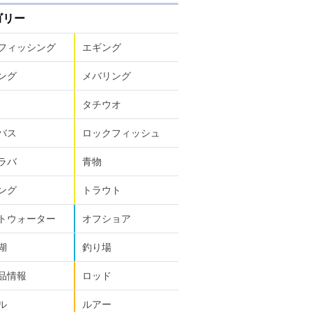
ゴリー
フィッシング
エギング
ング
メバリング
タチウオ
バス
ロックフィッシュ
ラバ
青物
ング
トラウト
トウォーター
オフショア
湖
釣り場
品情報
ロッド
ル
ルアー