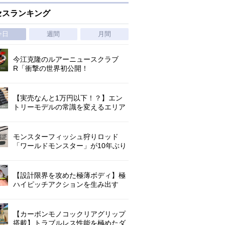
セスランキング
今日
週間
月間
今江克隆のルアーニュースクラブ
R「衝撃の世界初公開！
『AbuGarcia ZENON CX』」 第
1296回
【実売なんと1万円以下！？】エン
トリーモデルの常識を変えるエリア
トラウトの超進化系ロッド「26トラ
ウトライズ」登場！
モンスターフィッシュ狩りロッド
「ワールドモンスター」が10年ぶり
にリニューアル登場!3－5ピースの全
5機種!
【設計限界を攻めた極薄ボディ】極
ハイピッチアクションを生み出す
O.S.P史上最小ミノー「ラクシュミ
55SP」｜開発スタッフが明かす全貌
【カーボンモノコックリアグリップ
搭載】トラブルレス性能を極めたダ