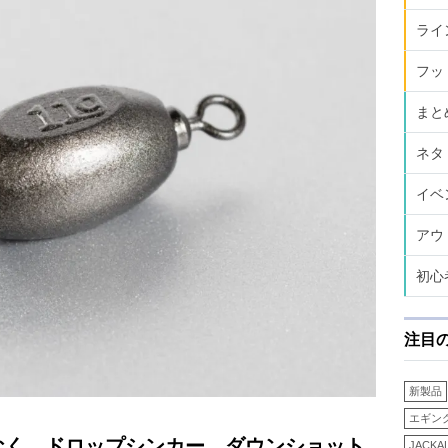
ライ
フッ
まと
ネタ
イベ
アウ
初心
注目
新製品
エギン
なく、ドロップシンカー、ダウンショット
JACKA