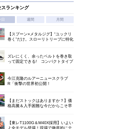
セスランキング
今日
週間
月間
【スプーン×メタルジグ】“ユックリ
巻く”だけ。スローリトリーブに特化
した新たなブレードジグの形
ズレにくく、余ったベルトを巻き取
って固定できる! コンパクトタイプ
の腰巻きライジャケが登場!
今江克隆のルアーニュースクラブ
R「衝撃の世界初公開！
『AbuGarcia ZENON CX』」 第
1296回
【まだストックはありますか？】価
格高騰＆入手困難な今だからこそ早
めの補充を/ TGポテンシャル
【東レT1100G＆M40X採用】いよい
よ全モデル登場！現場で徹底的にテ