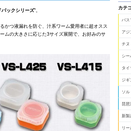
カテ
ドパックシリーズ
”。
バス
るかつ液漏れを防ぐ、汁系ワーム愛用者に超オスス
アジ
ームの大きさに応じた3サイズ展開で、お好みのサ
チヌ
シー
タイ
ジギ
ソル
琵琶
新製
リー