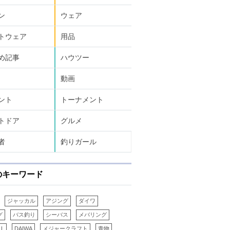
ン
ウェア
トウェア
用品
め記事
ハウツー
動画
ント
トーナメント
トドア
グルメ
者
釣りガール
のキーワード
ジャッカル
アジング
ダイワ
グ
バス釣り
シーバス
メバリング
LL
DAIWA
メジャークラフト
青物