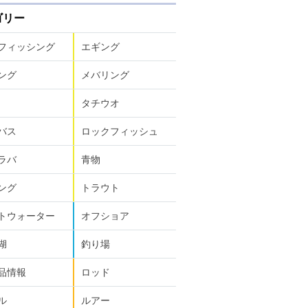
ゴリー
フィッシング
エギング
ング
メバリング
タチウオ
バス
ロックフィッシュ
ラバ
青物
ング
トラウト
トウォーター
オフショア
湖
釣り場
品情報
ロッド
ル
ルアー