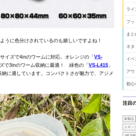
ライ
フッ
まと
ように色分けされているのも嬉しいですよね！
ネタ
サイズで4inのワームに対応。オレンジの「
VS-
イベ
ズで3inのワーム収納に最適！ 緑色の「
VS-L415
」
アウ
ム収納に適しています。コンパクトさが魅力で、アジメ
初心
注目
新製品
エギン
JACKA