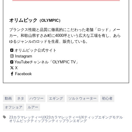
オリムピック
（OLYMPIC）
ブランクス性能と品質に徹底的にこだわった老舗「ロッド」メー
カー。和歌山県すさみ町に4000坪という広大な工場を有し、あら
ゆるジャンルのロッドを生産、販売している。
オリムピック公式サイト
Instagram
YouTubeチャンネル「OLYMPIC TV」
X
Facebook
動画
ネタ
ハウツー
エギング
ソルトウォーター
初心者
オフショア
ルアー
23カラマレッティーUX
23カラマレッティーUXティップエギングモデル
オリムピック
ティップラン
ティップランエギング