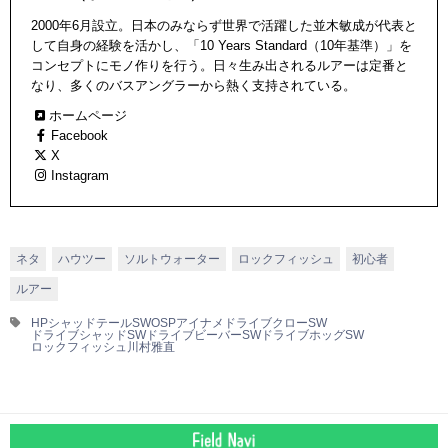
2000年6月設立。日本のみならず世界で活躍した並木敏成が代表と
して自身の経験を活かし、「10 Years Standard（10年基準）」を
コンセプトにモノ作りを行う。日々生み出されるルアーは定番と
なり、多くのバスアングラーから熱く支持されている。
ホームページ
Facebook
X
Instagram
ネタ
ハウツー
ソルトウォーター
ロックフィッシュ
初心者
ルアー
HPシャッドテールSW
OSP
アイナメ
ドライブクローSW
ドライブシャッドSW
ドライブビーバーSW
ドライブホッグSW
ロックフィッシュ
川村雅直