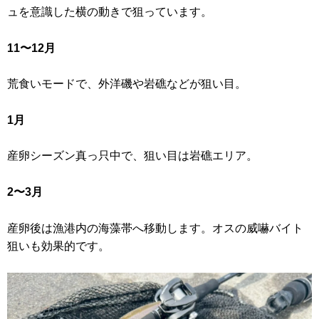
ュを意識した横の動きで狙っています。
11〜12月
荒食いモードで、外洋磯や岩礁などが狙い目。
1月
産卵シーズン真っ只中で、狙い目は岩礁エリア。
2〜3月
産卵後は漁港内の海藻帯へ移動します。オスの威嚇バイト
狙いも効果的です。