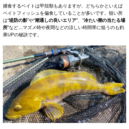
捕食するベイトは甲殻類もありますが、どちらかといえば
ベイトフィッシュを偏食していることが多いです。狙い所
は“
堤防の影
”や“
潮通しの良いエリア
”、“
冷たい潮の当たる場
所
”など…マズメ時や夜間などの涼しい時間帯に狙うのも釣
果UPの秘訣です。