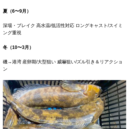
夏（6〜9月）
深場・ブレイク 高水温/低活性対応 ロングキャスト/スイミ
ング重視
冬（10〜3月）
磯→港湾 産卵期/大型狙い 威嚇狙い/ズル引き＆リアクショ
ン