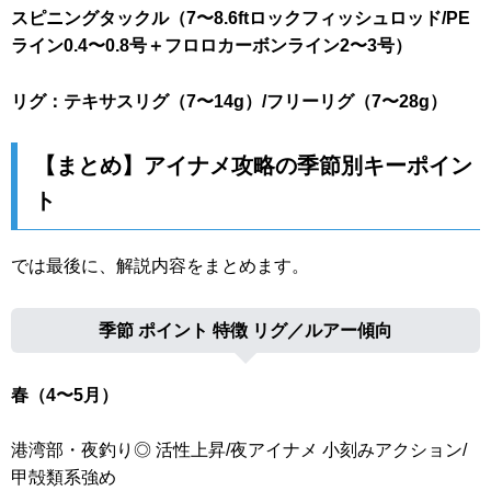
スピニングタックル（7〜8.6ftロックフィッシュロッド/PE
ライン0.4〜0.8号＋フロロカーボンライン2〜3号）
リグ：テキサスリグ（7〜14g）/フリーリグ（7〜28g）
【まとめ】アイナメ攻略の季節別キーポイン
ト
では最後に、解説内容をまとめます。
季節 ポイント 特徴 リグ／ルアー傾向
春（4〜5月）
港湾部・夜釣り◎ 活性上昇/夜アイナメ 小刻みアクション/
甲殻類系強め