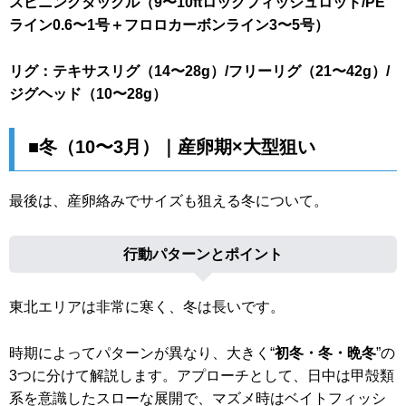
スピニングタックル（9〜10ftロックフィッシュロッド/PE
ライン0.6〜1号＋フロロカーボンライン3〜5号）
リグ：テキサスリグ（14〜28g）/フリーリグ（21〜42g）/
ジグヘッド（10〜28g）
■冬（10〜3月）｜産卵期×大型狙い
最後は、産卵絡みでサイズも狙える冬について。
行動パターンとポイント
東北エリアは非常に寒く、冬は長いです。
時期によってパターンが異なり、大きく“
初冬・冬・晩冬
”の
3つに分けて解説します。アプローチとして、日中は甲殻類
系を意識したスローな展開で、マズメ時はベイトフィッシ