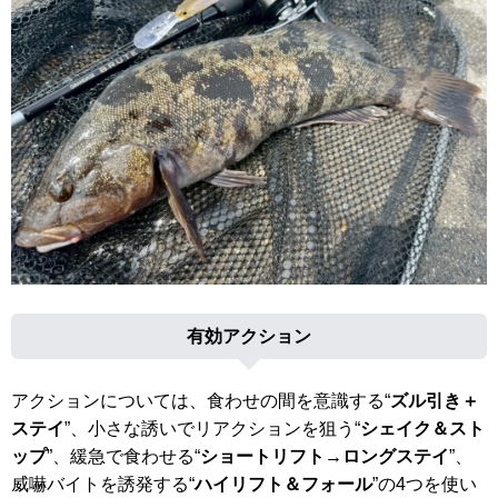
有効アクション
アクションについては、食わせの間を意識する“
ズル引き＋
ステイ
”、小さな誘いでリアクションを狙う“
シェイク＆スト
ップ
”、緩急で食わせる“
ショートリフト→ロングステイ
”、
威嚇バイトを誘発する“
ハイリフト＆フォール
”の4つを使い