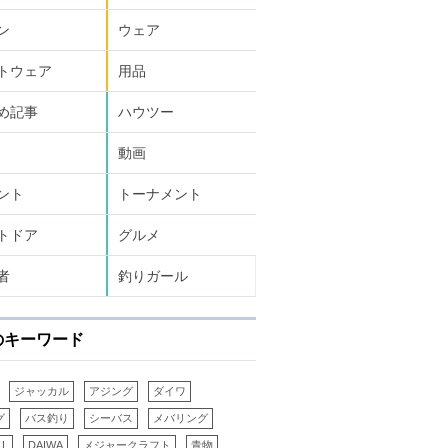
ン
ウェア
トウェア
用品
め記事
ハウツー
動画
ント
トーナメント
トドア
グルメ
者
釣りガール
のキーワード
ジャッカル
アジング
ダイワ
グ
バス釣り
シーバス
メバリング
LL
DAIWA
メジャークラフト
青物