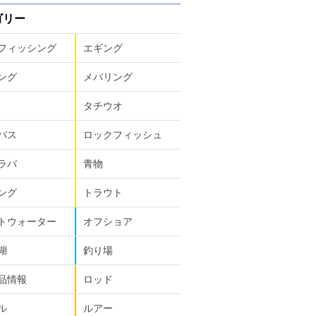
ゴリー
フィッシング
エギング
ング
メバリング
タチウオ
バス
ロックフィッシュ
ラバ
青物
ング
トラウト
トウォーター
オフショア
湖
釣り場
品情報
ロッド
ル
ルアー