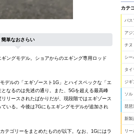
カテ
バス
アジ
簡単なおさらい
チヌ
シー
エギングモデル。ショアからのエギング専用ロッド
タイ
ジギ
モデルの「エギゾースト1G」とハイスペックな「エ
在となるのは先述の通り。また、5Gを超える最高峰
ソル
度リリースされたばかりだが、現段階ではエギゾース
琵琶
っている。今後は7Gにもエギングモデルが追加され
新製
リー
カテゴリーをまとめたものが以下。なお、1Gにはラ