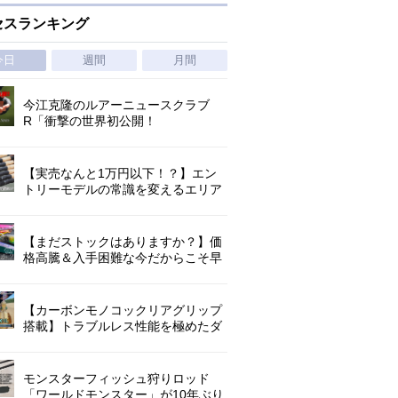
セスランキング
今日
週間
月間
今江克隆のルアーニュースクラブ
R「衝撃の世界初公開！
『AbuGarcia ZENON CX』」 第
1296回
【実売なんと1万円以下！？】エン
トリーモデルの常識を変えるエリア
トラウトの超進化系ロッド「26トラ
ウトライズ」登場！
【まだストックはありますか？】価
格高騰＆入手困難な今だからこそ早
めの補充を/ TGポテンシャル
【カーボンモノコックリアグリップ
搭載】トラブルレス性能を極めたダ
イワ独自のインターラインロッド
「26エメラルダス MX IL」登場！
モンスターフィッシュ狩りロッド
「ワールドモンスター」が10年ぶり