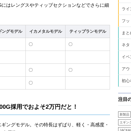
Gにはレングスやティップセクションなどでさらに細
ライ
フッ
ギングモデル
イカメタルモデル
ティップランモデル
まと
〇
〇
ネタ
イベ
アウ
〇
〇
初心
〇
注目
00G採用でおよそ2万円だと！
新製品
エギン
エギングモデル。その特長はずばり、軽く・高感度・
JACKA