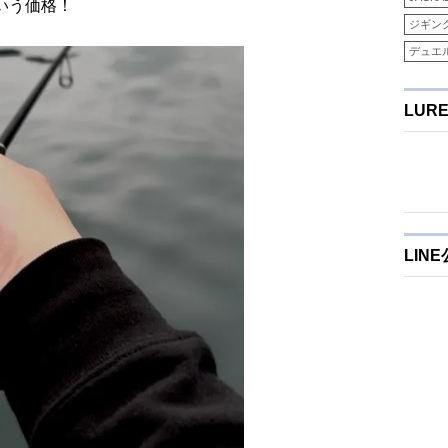
いう価格！
ジギン
デュエ
LUR
LIN