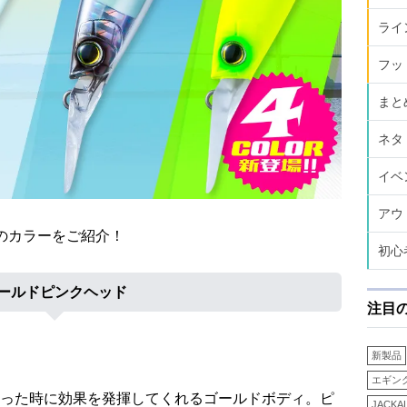
ライ
フッ
まと
ネタ
イベ
アウ
のカラーをご紹介！
初心
ールドピンクヘッド
注目
新製品
エギン
った時に効果を発揮してくれるゴールドボディ。ピ
JACKA