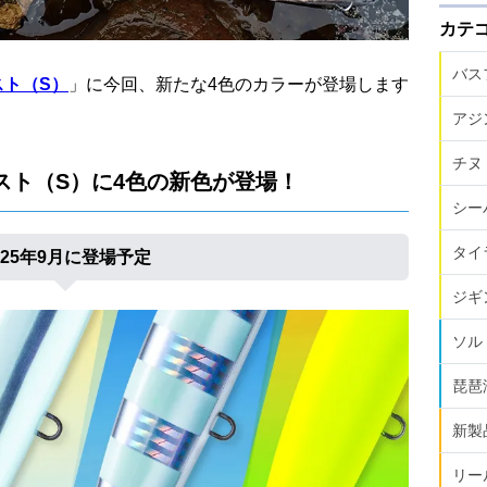
カテ
バス
スト（S）
」に今回、新たな4色のカラーが登場します
アジ
チヌ
スト（S）に4色の新色が登場！
シー
タイ
025年9月に登場予定
ジギ
ソル
琵琶
新製
リー