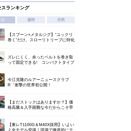
セスランキング
今日
週間
月間
【スプーン×メタルジグ】“ユックリ
巻く”だけ。スローリトリーブに特化
した新たなブレードジグの形
ズレにくく、余ったベルトを巻き取
って固定できる! コンパクトタイプ
の腰巻きライジャケが登場!
今江克隆のルアーニュースクラブ
R「衝撃の世界初公開！
『AbuGarcia ZENON CX』」 第
1296回
【まだストックはありますか？】価
格高騰＆入手困難な今だからこそ早
めの補充を/ TGポテンシャル
【東レT1100G＆M40X採用】いよい
よ全モデル登場！現場で徹底的にテ