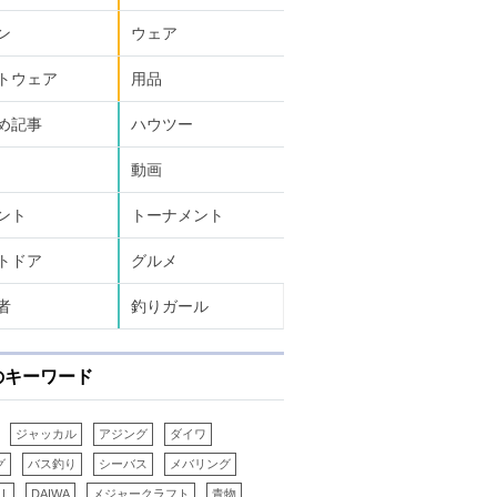
ン
ウェア
トウェア
用品
め記事
ハウツー
動画
ント
トーナメント
トドア
グルメ
者
釣りガール
のキーワード
ジャッカル
アジング
ダイワ
グ
バス釣り
シーバス
メバリング
LL
DAIWA
メジャークラフト
青物