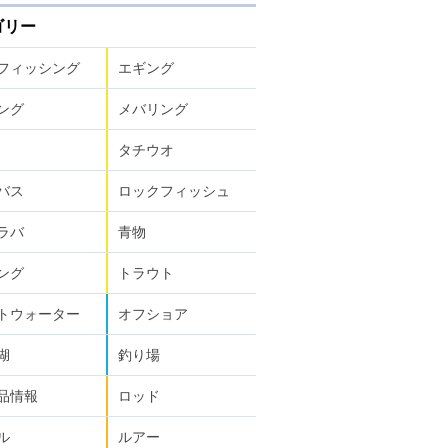
ゴリー
フィッシング
エギング
ング
メバリング
タチウオ
バス
ロックフィッシュ
ラバ
青物
ング
トラウト
トウォーター
オフショア
湖
釣り場
品情報
ロッド
ル
ルアー