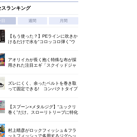
セスランキング
今日
週間
月間
【もう使った？】PEラインに吹きか
けるだけで水を“コロッコロ弾く”ウ
ワサの撥水スプレー
アオリイカが長く抱く特殊な布が採
用された注目エギ「スクイッドジャ
ンキー ・ハグハグ」
ズレにくく、余ったベルトを巻き取
って固定できる! コンパクトタイプ
の腰巻きライジャケが登場!
【スプーン×メタルジグ】“ユックリ
巻く”だけ。スローリトリーブに特化
した新たなブレードジグの形
村上晴彦がロックフィッシュ＆フラ
ットフィッシュで多用するジグヘッ