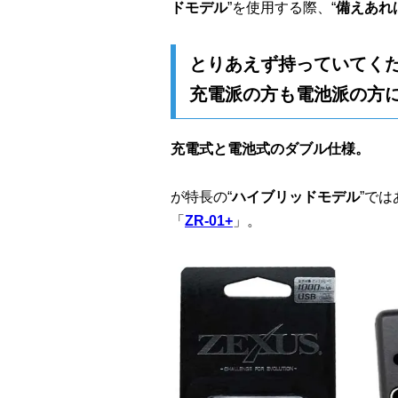
ドモデル
”を使用する際、“
備えあれ
とりあえず持っていてく
充電派の方も電池派の方に
充電式と電池式のダブル仕様。
が特長の“
ハイブリッドモデル
”で
「
ZR-01+
」。