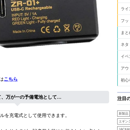
ライ
フッ
まと
ネタ
イベ
アウ
ジは
こちら
初心
て、万が一の予備電池として…
注目
新製品
ルを充電式として使用できます。
エギン
JACKA