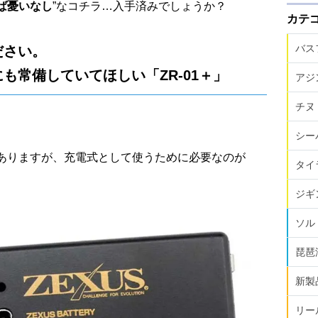
ば憂いなし
”なコチラ…入手済みでしょうか？
カテ
バス
ださい。
も常備していてほしい「ZR-01＋」
アジ
チヌ
シー
はありますが、充電式として使うために必要なのが
タイ
ジギ
ソル
琵琶
新製
リー