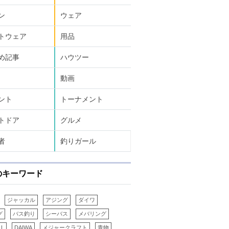
ン
ウェア
トウェア
用品
め記事
ハウツー
動画
ント
トーナメント
トドア
グルメ
者
釣りガール
のキーワード
ジャッカル
アジング
ダイワ
グ
バス釣り
シーバス
メバリング
LL
DAIWA
メジャークラフト
青物