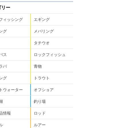
ゴリー
フィッシング
エギング
ング
メバリング
タチウオ
バス
ロックフィッシュ
ラバ
青物
ング
トラウト
トウォーター
オフショア
湖
釣り場
品情報
ロッド
ル
ルアー