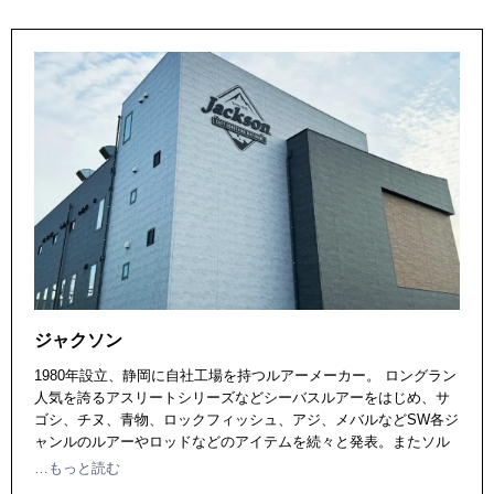
ジャクソン
1980年設立、静岡に自社工場を持つルアーメーカー。 ロングラン
人気を誇るアスリートシリーズなどシーバスルアーをはじめ、サ
ゴシ、チヌ、青物、ロックフィッシュ、アジ、メバルなどSW各ジ
ャンルのルアーやロッドなどのアイテムを続々と発表。またソル
トだけでなくまたバスやトラウトアイテムも豊富。 様々なルアー
…もっと読む
ターゲットに向けたこだわりのルアー、タックルを輩出してい