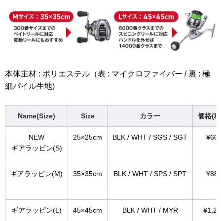
本体主材 : ポリエステル（表 : マイクロファイバー / 裏 : 極
細パイル生地)
Name(Size)
Size
カラー
価格(税
NEW
25×25cm
BLK / WHT / SGS / SGT
¥66
ギアラッピン(S)
ギアラッピン(M)
35×35cm
BLK / WHT / SPS / SPT
¥88
ギアラッピン(L)
45×45cm
BLK / WHT / MYR
¥1,2