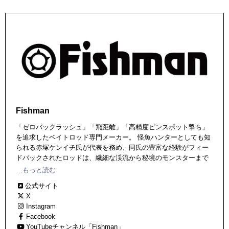
Fishman
「ゼロバックラッシュ」「飛距離」「高精度ピンスポット撃ち」
を追求したベイトロッド専門メーカー。 怪魚ハンターとしても知
られる赤塚ケンイチ氏が代表を務め、同氏の豊富な経験がフィー
ドバックされたロッドは、繊細な渓流から秘境のモンスターまで
さまざまなスタイルに対応するラインナップ。
…もっと読む
公式サイト
X
Instagram
Facebook
YouTubeチャンネル「Fishman」