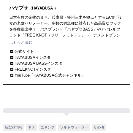
ハヤブサ
（HAYABUSA ）
日本有数の金物のまち、兵庫県・播州三木を拠点とする1970年設
立の老舗ハリメーカー。多数の釣魚種に対応した高品質なフック
を多数輩出中！ バスブランド「ハヤブサBASS」やアパレルブ
ランド「FREE KNOT（フリーノット）」、トーナメントブラン
ド『鬼掛(ONIGAKE)』など多くの人気ブランドを展開中。
…もっと読む
公式サイト
HAYABUSAインスタ
HAYABUSA BASSインスタ
FREEKNOTインスタ
YouTube「HAYABUSA公式チャンネル」
新製品情報
ネタ
エギング
ソルトウォーター
初心者