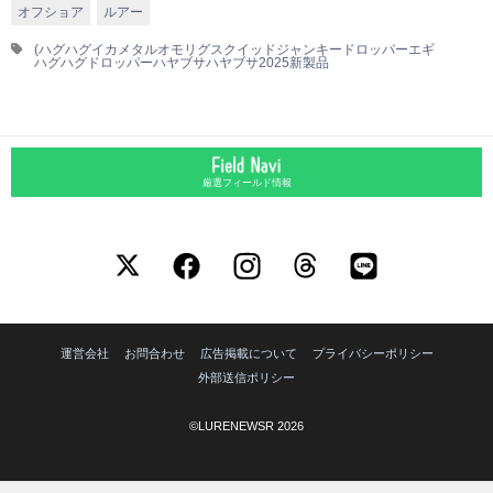
オフショア
ルアー
(ハグハグ
イカメタル
オモリグ
スクイッドジャンキー
ドロッパーエギ
ハグハグドロッパー
ハヤブサ
ハヤブサ2025新製品
厳選フィールド情報
運営会社
お問合わせ
広告掲載について
プライバシーポリシー
外部送信ポリシー
©LURENEWSR 2026