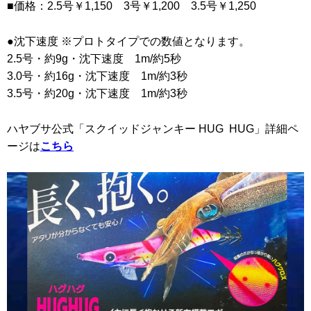
■価格：2.5号￥1,150 3号￥1,200 3.5号￥1,250
●沈下速度 ※プロトタイプでの数値となります。
2.5号・約9g・沈下速度 1m/約5秒
3.0号・約16g・沈下速度 1m/約3秒
3.5号・約20g・沈下速度 1m/約3秒
ハヤブサ公式「スクイッドジャンキー HUG HUG」詳細ペ
ージは
こちら