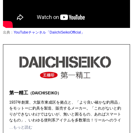
出典：
YouTubeチャンネル「DaiichiSeikoOfficial」
第一精工
（DAICHISEIKO）
1937年創業、大阪市東成区を拠点と、「より良い確かな釣用品」
をモットーに釣具を製造、販売するメーカー。「これがないと釣
りができないわけではないが、無いと困るもの、あればスマート
なもの」、いわゆる便利系アイテムを多数輩出！リールへのライ
ンの巻き取り、ラインの巻き替えが簡単にできる「巻き替えスプ
…もっと読む
ール」、エギング用のランディングギャフを安全、コンパクトに