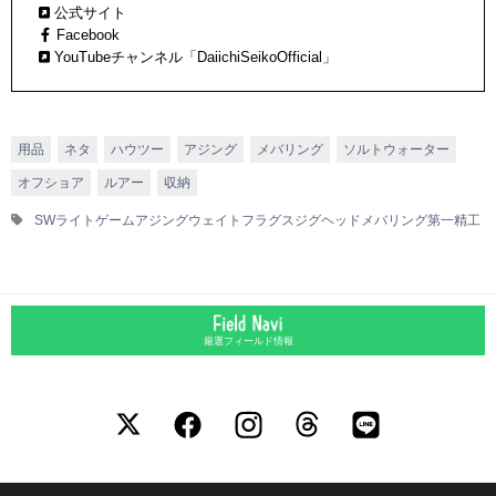
公式サイト
持ち運べる「オートキングギャフ」などなど、多くのヒット作を
Facebook
生み出している。
YouTubeチャンネル「DaiichiSeikoOfficial」
用品
ネタ
ハウツー
アジング
メバリング
ソルトウォーター
オフショア
ルアー
収納
SWライトゲーム
アジング
ウェイトフラグス
ジグヘッド
メバリング
第一精工
厳選フィールド情報