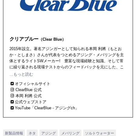
クリアブルー
（Clear Blue）
2015年設立。著名アジンガーとして知られる本岡 利將（もとお
か・としまさ）さんが代表をつとめるアジング・メバリングを主
体とするライトSWメーカー! 豊富な現場経験と知識、そして常
に繰り返される現場テストからのフィードバックを元にした、こ
だわりのロッド、ルアーを開発・発表中。本社所在地は鹿児島県
…もっと読む
奄美市。
オフィシャルサイト
ClearBlue 公式
本岡 利將 公式
公式ウェブストア
YouTube「ClearBlue - アジングch」
新製品情報
ネタ
アジング
メバリング
ソルトウォーター