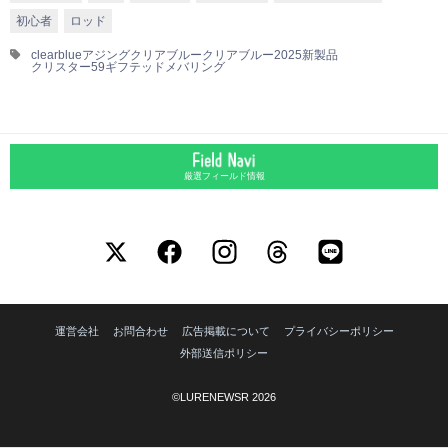
初心者
ロッド
clearblue
アジング
クリアブルー
クリアブルー2025新製品
クリスター59ギフテッド
メバリング
厳選フィールド情報
運営会社
お問合わせ
広告掲載について
プライバシーポリシー
外部送信ポリシー
©LURENEWSR 2026