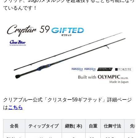
プリット、10gのメタルジグを超遠投することも可能になっ
ているんです！
クリアブルー公式「クリスター59ギフテッド」詳細ページ
は
こちら
全長
ティップタイプ
継数( 本)
自重
仕舞寸法
先