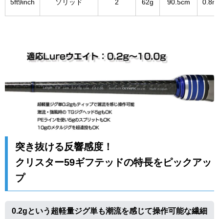
5ft9inch
ソリッド
2
62g
90.5cm
0.8
突き抜ける反響感度！
クリスター59ギフテッドの特長をピックアッ
プ
0.2gという超軽量ジグ単も潮流を感じて操作可能な繊細