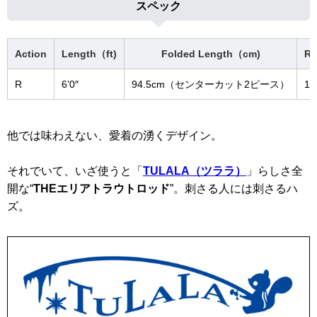
スペック
Action
Length（ft)
Folded Length（cm)
Re
R
6’0″
94.5cm（センターカット2ピース）
15
他では味わえない、愛着の湧くデザイン。
それでいて、いざ使うと「
TULALA（ツララ）
」らしさ全
開な“
THEエリアトラウトロッド
”。刺さる人には刺さるハ
ズ。