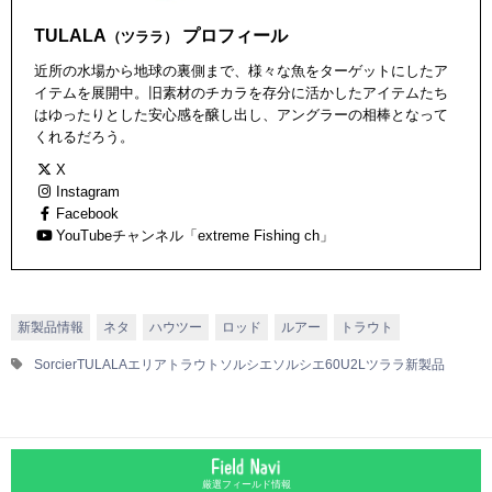
TULALA
プロフィール
（ツララ）
近所の水場から地球の裏側まで、様々な魚をターゲットにしたア
イテムを展開中。旧素材のチカラを存分に活かしたアイテムたち
はゆったりとした安心感を醸し出し、アングラーの相棒となって
くれるだろう。
X
Instagram
Facebook
YouTubeチャンネル「extreme Fishing ch」
新製品情報
ネタ
ハウツー
ロッド
ルアー
トラウト
Sorcier
TULALA
エリアトラウト
ソルシエ
ソルシエ60U2L
ツララ
新製品
厳選フィールド情報