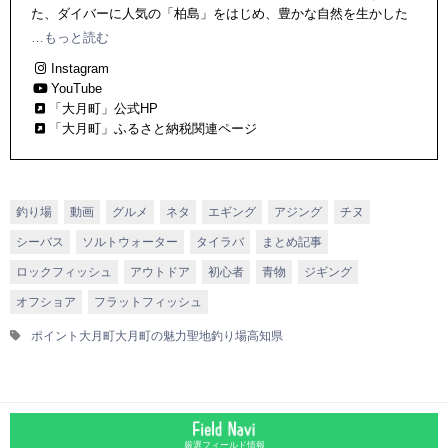
た、ダイバーに人気の「柏島」をはじめ、豊かな自然を生かした
観光地がたくさん。サンゴとたくさんの魚が生息するきれいな海
…もっと読む
に、鮮やかな緑が美しい山々。田舎ならではのあったかい人々。
Instagram
そして豊かな自然の中は全国有数の“釣り”のポイントもたくさん。
YouTube
「大月町」公式HP
「大月町」ふるさと納税関連ページ
釣り場
動画
グルメ
ネタ
エギング
アジング
チヌ
シーバス
ソルトウォーター
タイラバ
まとめ記事
ロックフィッシュ
アウトドア
初心者
青物
ジギング
オフショア
フラットフィッシュ
ポイント
大月町
大月町の魅力
聖地
釣り場
高知県
厳選フィールド情報