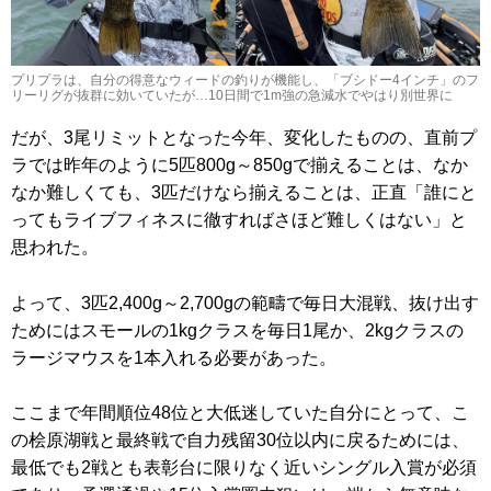
プリプラは、自分の得意なウィードの釣りが機能し、「ブシドー4インチ」のフ
リーリグが抜群に効いていたが…10日間で1m強の急減水でやはり別世界に
だが、3尾リミットとなった今年、変化したものの、直前プ
ラでは昨年のように5匹800g～850gで揃えることは、なか
なか難しくても、3匹だけなら揃えることは、正直「誰にと
ってもライブフィネスに徹すればさほど難しくはない」と
思われた。
よって、3匹2,400g～2,700gの範疇で毎日大混戦、抜け出す
ためにはスモールの1kgクラスを毎日1尾か、2kgクラスの
ラージマウスを1本入れる必要があった。
ここまで年間順位48位と大低迷していた自分にとって、こ
の桧原湖戦と最終戦で自力残留30位以内に戻るためには、
最低でも2戦とも表彰台に限りなく近いシングル入賞が必須