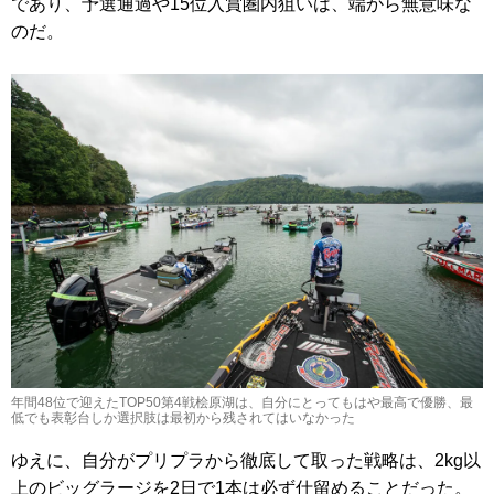
であり、予選通過や15位入賞圏内狙いは、端から無意味な
のだ。
年間48位で迎えたTOP50第4戦桧原湖は、自分にとってもはや最高で優勝、最
低でも表彰台しか選択肢は最初から残されてはいなかった
ゆえに、自分がプリプラから徹底して取った戦略は、2kg以
上のビッグラージを2日で1本は必ず仕留めることだった。