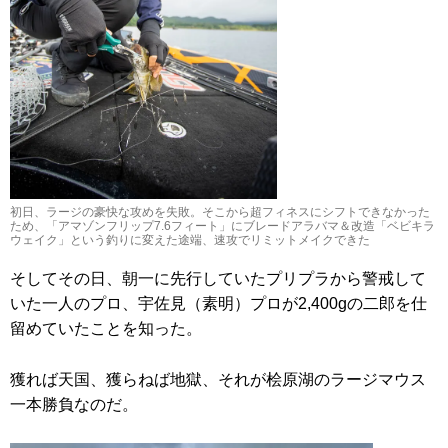
初日、ラージの豪快な攻めを失敗。そこから超フィネスにシフトできなかった
ため、「アマゾンフリップ7.6フィート」にブレードアラバマ＆改造「ベビキラ
ウェイク」という釣りに変えた途端、速攻でリミットメイクできた
そしてその日、朝一に先行していたプリプラから警戒して
いた一人のプロ、宇佐見（素明）プロが2,400gの二郎を仕
留めていたことを知った。
獲れば天国、獲らねば地獄、それが桧原湖のラージマウス
一本勝負なのだ。