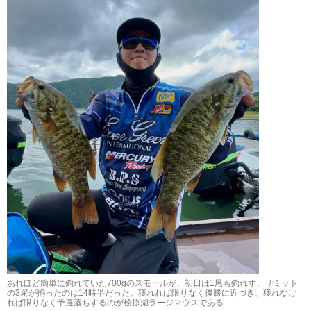
あれほど簡単に釣れていた700gのスモールが、初日は1尾も釣れず、リミット
の3尾が揃ったのは14時半だった。獲れれば限りなく優勝に近づき、獲れなけ
れば限りなく予選落ちするのが桧原湖ラージマウスである