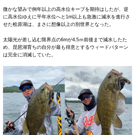
微かな望みで例年以上の高水位キープを期待はしたが、逆
に高水位ゆえに平年水位へと1m以上も急激に減水を進行さ
せた桧原湖は、まさに想像以上の別世界となった。
太陽光が差し込む限界点の6mが4.5ｍ前後まで減水したた
め、琵琶湖育ちの自分が最も得意とするウィードパターン
は完全に消滅していた。