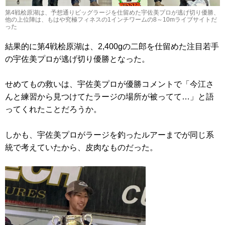
第4戦桧原湖は、予想通りビッグラージを仕留めた宇佐美プロが逃げ切り優勝、
他の上位陣は、もはや究極フィネスの1インチワームの8～10mライブサイトだ
った
結果的に第4戦桧原湖は、2,400gの二郎を仕留めた注目若手
の宇佐美プロが逃げ切り優勝となった。
せめてもの救いは、宇佐美プロが優勝コメントで「今江さ
んと練習から見つけてたラージの場所が被ってて…」と語
ってくれたことだろうか。
しかも、宇佐美プロがラージを釣ったルアーまでが同じ系
統で考えていたから、皮肉なものだった。