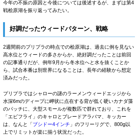
今年の不振の原因と今後については後述するが、まずは第4
戦桧原湖を振り返ってみたい。
好調だったウィードパターン、戦略
2週間前のプリプラの時点での桧原湖は、過去に例を見ない
高水位とウィードの多さからか、絶好調だったことは前回
の記事通りだが、例年9月から冬水位へと水を抜くことか
ら、試合本番は別世界になることは、長年の経験から想定
済みだった。
プリプラではシャローの謎のラーメンウィードエッジから
水深6mのディープに岬状に点在する背が低く硬いカナダ藻
のパッチに、大型スモールが複数匹で群れており、これを
「エビフライ」のキャロとブレードアラバマ、キッカー
は、なんと「
ブシドー4インチ
」のフリーリグで、800g以
上でリミットが楽に揃う状況だった。