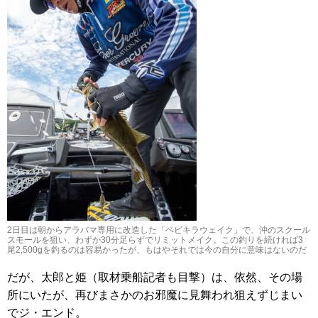
2日目は朝からアラバマ専用に改造した「ベビキラウェイク」で、沖のスクール
スモールを狙い、わずか30分足らずでリミットメイク。この釣りを続ければ3
尾2,500gを釣るのは容易かったが、もはやそれでは今の自分に意味はないのだ
だが、太郎と姫（取材乗船記者も目撃）は、依然、その場
所にいたが、再びまさかのお邪魔に見舞われ狙えずじまい
でジ・エンド。