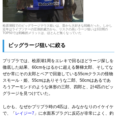
桧原湖戦でのビッグラージマウス狙いは、昔から大好きな戦略だった。しかし
近年はライブソナーの圧倒的威力から、リスクの高いラージ狙いは3日間の
TOP50では戦略的メリットは、ほとんど無くなっていた
ビッグラージ狙いに絞る
プリプラでは、桧原湖1周をエレキで回るほどラージ探しを
徹底した結果、60cmをはるかに超える磐梯太郎、そしてな
ぜか常にその太郎とペアで回遊している55cmクラスの怪物
スモール・姫、55cmはありそうな二郎、50cmはあるであ
ろうアーモンドのような体形の三郎、四郎と、計4匹のビッ
グラージを見つけていた。
しかも、なぜかプリプラ時の4匹は、みなかなりのイケイケ
で、「
レイジー7
」に水面系プラグに反応が非常によく、釣