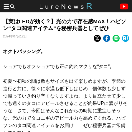
【実はLEDが効く？】光の力で存在感MAX！ハピソ
ン“タコ関連アイテム”を秘密兵器としてぜひ
2024年07月12日
オクトパッシング。
ショアでもオフショアでも正に釣れマクリな“タコ”。
初夏〜初秋の間は数もサイズも出て楽しめますが、季節の
進行と共に、徐々に水温も低下しはじめ、個体数も少しず
つ減っていき釣り辛くなりますよね。より目立たせて少し
でも遠くのタコにアピールさせることが釣果UPに繋がりそ
うな…さて、今回はそんなこれからの時期に重宝しそう
な、光の力でタコエギのアピール力を高めてくれる、ハピ
ソンのタコ関連アイテムをお届け！ ぜひ秘密兵器に常備