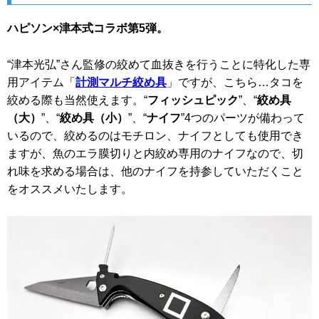
ハピソン×津本式コラボ第5弾。
“津本光弘”さん監修の絞めて血抜きを行うことに特化した専
用アイテム「
計測マルチ絞め具
」ですが、こちら…タコを
絞める際も当然使えます。“
フィッシュピック
”、“
絞め具
（大）
”、“
絞め具（小）
”、“
ナイフ
”4つのパーツが備わって
いるので、絞めるのはモチロン、ナイフとしても使用でき
ますが、魚のエラ膜切りと内絞め専用のナイフなので、切
れ味を求める場合は、他のナイフを持参していただくこと
をオススメいたします。