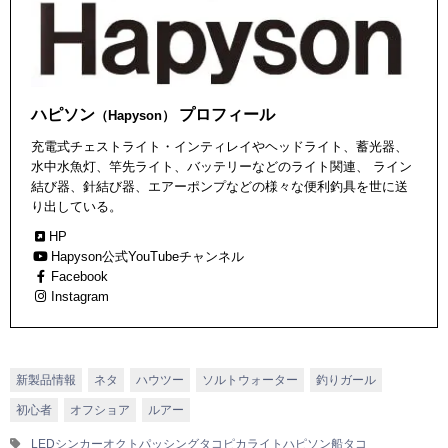
ハピソン
プロフィール
（Hapyson）
充電式チェストライト・インティレイやヘッドライト、蓄光器、
水中水魚灯、竿先ライト、バッテリーなどのライト関連、 ライン
結び器、針結び器、エアーポンプなどの様々な便利釣具を世に送
り出している。
HP
Hapyson公式YouTubeチャンネル
Facebook
Instagram
新製品情報
ネタ
ハウツー
ソルトウォーター
釣りガール
初心者
オフショア
ルアー
LEDシンカー
オクトパッシング
タコピカライト
ハピソン
船タコ