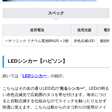
スペック
使用電池
使用光源
電池
パナソニック リチウム電池BR425 × 2個
赤色点滅LED
連続約
LEDシンカー【ハピソン】
続いては「
LEDシンカー
」の紹介。
こちらはその名の通りLED式の“
光るシンカー
”。LEDの明る
い赤色点滅光で広範囲のタコを寄せ付けます。海水につけ
ると自動点滅する仕組みなのでスイッチを触ったりもせず
快適に使えます。こちらは船からのタコ釣りの使用がメイ