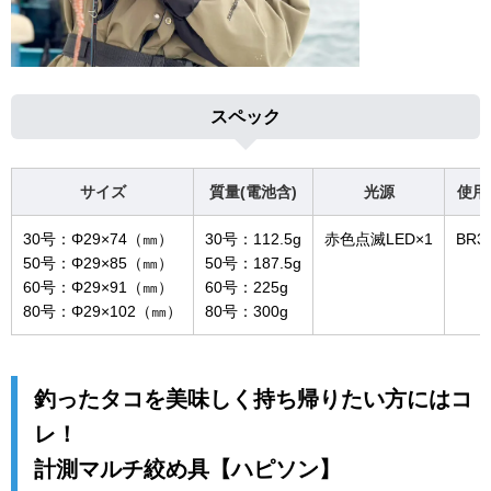
スペック
サイズ
質量(電池含)
光源
使用
30号：Φ29×74（㎜）
30号：112.5g
赤色点滅LED×1
BR3
50号：Φ29×85（㎜）
50号：187.5g
60号：Φ29×91（㎜）
60号：225g
80号：Φ29×102（㎜）
80号：300g
釣ったタコを美味しく持ち帰りたい方にはコ
レ！
計測マルチ絞め具【ハピソン】