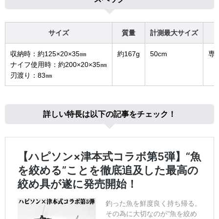
サイズ
質量
計測最大サイズ
収納時：約125×20×35㎜
約167g
50cm
専
ナイフ使用時：約200×20×35㎜
刃渡り：83㎜
詳しい特長は以下の記事をチェック！