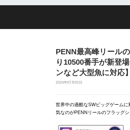
PENN最高峰リールのA
り10500番手が新
ンなど大型魚に対応
2024年07月02日
世界中の過酷なSWビッグゲームに
気なのがPENNリールのフラッグ