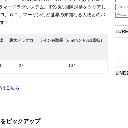
たスラマードラグシステム。IPX-8の国際規格をクリアし
ジギン
ロ、ＧＴ，マーリンなど世界の未知なる大物とのバ
デュエ
す！
LUR
比
最大ドラグ力
ライン巻取長（cm/ハンドル1回転）
ボール/
1
27
107
LIN
ジは
こちら
の特長をピックアップ