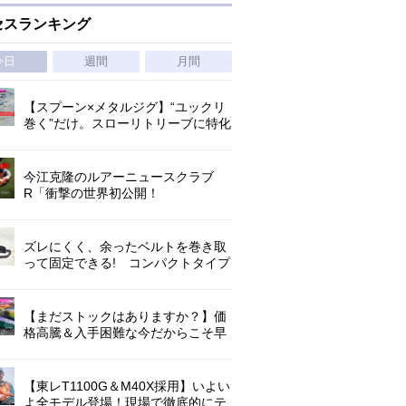
セスランキング
今日
週間
月間
【スプーン×メタルジグ】“ユックリ
巻く”だけ。スローリトリーブに特化
した新たなブレードジグの形
今江克隆のルアーニュースクラブ
R「衝撃の世界初公開！
『AbuGarcia ZENON CX』」 第
1296回
ズレにくく、余ったベルトを巻き取
って固定できる! コンパクトタイプ
の腰巻きライジャケが登場!
【まだストックはありますか？】価
格高騰＆入手困難な今だからこそ早
めの補充を/ TGポテンシャル
【東レT1100G＆M40X採用】いよい
よ全モデル登場！現場で徹底的にテ