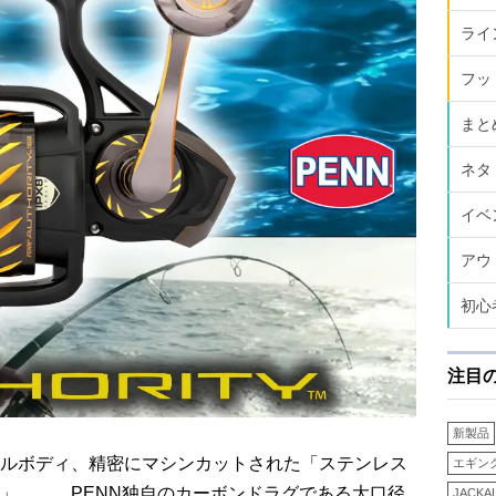
ライ
フッ
まと
ネタ
イベ
アウ
初心
注目
新製品
ルボディ、精密にマシンカットされた「ステンレス
エギン
」。 PENN独自のカーボンドラグである大口径
JACKA