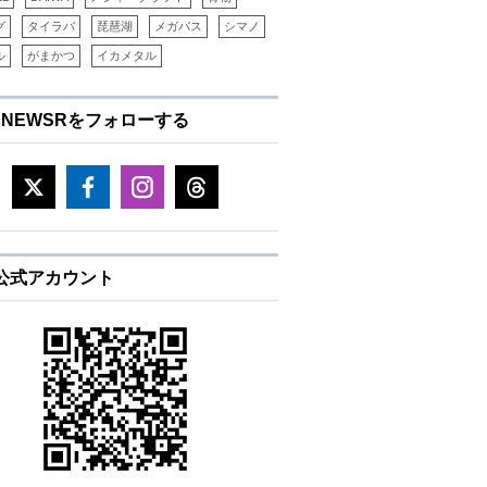
グ
タイラバ
琵琶湖
メガバス
シマノ
ル
がまかつ
イカメタル
ENEWSRをフォローする
ローラーベアリング
ラインキャパシティ(m)
本体価格(税抜)
ナイロン・フロロ/PE
12/1
0.62-300 / PE12-300
¥75,000
E公式アカウント