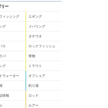
ゴリー
フィッシング
エギング
ング
メバリング
タチウオ
バス
ロックフィッシュ
ラバ
青物
ング
トラウト
トウォーター
オフショア
湖
釣り場
品情報
ロッド
ル
ルアー