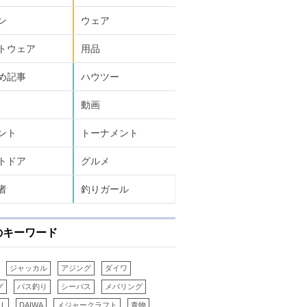
ン
ウェア
トウェア
用品
め記事
ハウツー
動画
ント
トーナメント
トドア
グルメ
者
釣りガール
のキーワード
ジャッカル
アジング
ダイワ
グ
バス釣り
シーバス
メバリング
LL
DAIWA
メジャークラフト
青物