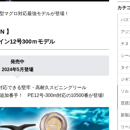
カテ
大型マグロ対応最強モデルが登場！
バス
NN 】
アジ
イン12号300ｍモデル
チヌ
シー
発売中
タイ
2024年5月登場
ジギ
対応できる堅牢・高耐久スピニングリール
ソル
の追加番手！ PE12号-300m対応の10500番が登場!
琵琶
新製
リー