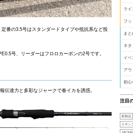
ライ
フッ
で、定番の3.5号はスタンダードタイプや抵抗系など投
まと
ネタ
0 にPE0.5号、リーダーはフロロカーボンの2号です。
イベ
アウ
初心
報伝達力と多彩なジャークで春イカを誘惑。
注目
新製品
エギン
JACKA