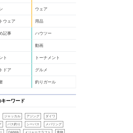
ン
ウェア
トウェア
用品
め記事
ハウツー
動画
ント
トーナメント
トドア
グルメ
者
釣りガール
のキーワード
ジャッカル
アジング
ダイワ
グ
バス釣り
シーバス
メバリング
LL
DAIWA
メジャークラフト
青物