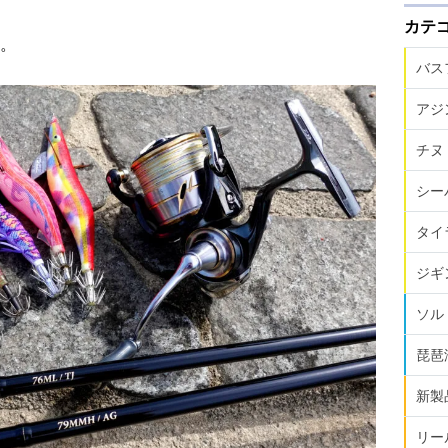
カテ
。
バス
アジ
チヌ
シー
タイ
ジギ
ソル
琵琶
新製
リー