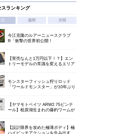
セスランキング
今日
週間
月間
今江克隆のルアーニュースクラブ
R「衝撃の世界初公開！
『AbuGarcia ZENON CX』」 第
1296回
【実売なんと1万円以下！？】エン
トリーモデルの常識を変えるエリア
トラウトの超進化系ロッド「26トラ
ウトライズ」登場！
モンスターフィッシュ狩りロッド
「ワールドモンスター」が10年ぶり
にリニューアル登場!3－5ピースの全
5機種!
【ヤマモトベイツ ARW2.75ピンテ
ール】桧原湖生まれの爆釣ワームが
ゲーリーマテリアルでリニューア
ル！
【設計限界を攻めた極薄ボディ】極
ハイピッチアクションを生み出す