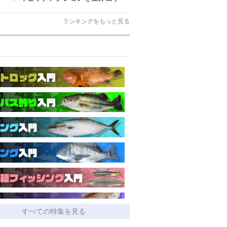
O.S.P史上最小ミノー「ラクシュミ
55SP」｜開発スタッフが明かす全貌
ランキングをもっと見る
すべての特集を見る