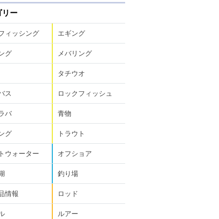
ゴリー
フィッシング
エギング
ング
メバリング
タチウオ
バス
ロックフィッシュ
ラバ
青物
ング
トラウト
トウォーター
オフショア
湖
釣り場
品情報
ロッド
ル
ルアー