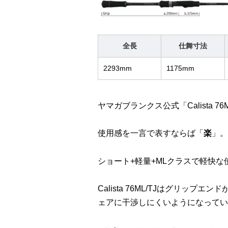
全長
仕舞寸法
2293mm
1175mm
ヤマガブランクス公式「Calista 7
使用感を一言で表すならば「
楽
」。
ショート+軽量+MLクラスで軽快
Calista 76ML/TJはグリッ
ェアに干渉しにくいようになってい