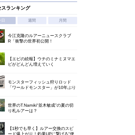
セスランキング
今日
週間
月間
今江克隆のルアーニュースクラブ
R「衝撃の世界初公開！
『AbuGarcia ZENON CX』」 第
1296回
【エビの続報】ウチのミナミヌマエ
ビがどんどん増えていく
モンスターフィッシュ狩りロッド
「ワールドモンスター」が10年ぶり
にリニューアル登場!3－5ピースの全
5機種!
世界のT.Namiki“並木敏成”の夏の切
り札ルアーは？
【1秒でも早く】ルアー交換のスピ
ード爆上がり！釣果UPに繋げる“便