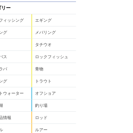
ゴリー
フィッシング
エギング
ング
メバリング
タチウオ
バス
ロックフィッシュ
ラバ
青物
ング
トラウト
トウォーター
オフショア
湖
釣り場
品情報
ロッド
ル
ルアー