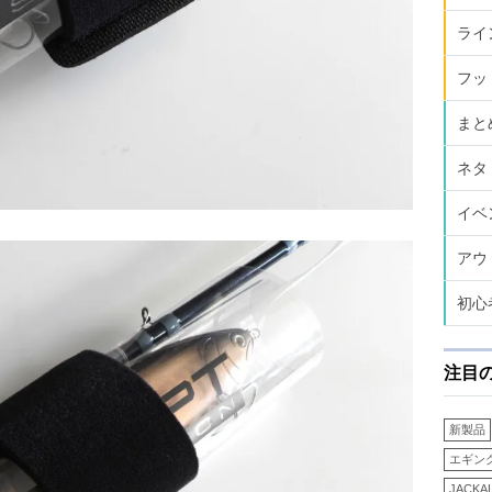
ライ
フッ
まと
ネタ
イベ
アウ
初心
注目
新製品
エギン
JACKA