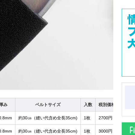
厚み
ベルトサイズ
入数
税別価格
0.8mm
約30㎝（縫い代含め全長35cm)
1枚
2700円
0.8mm
約30㎝（縫い代含め全長35cm)
1枚
3000円