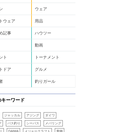
ン
ウェア
トウェア
用品
め記事
ハウツー
動画
ント
トーナメント
トドア
グルメ
者
釣りガール
のキーワード
ジャッカル
アジング
ダイワ
グ
バス釣り
シーバス
メバリング
LL
DAIWA
メジャークラフト
青物