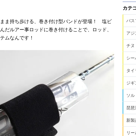
カテ
バス
まま持ち歩ける、巻き付け型バンドが登場！ 塩ビ
んだルアー事ロッドに巻き付けることで、ロッド、
アジ
テムなんです！
チヌ
シー
タイ
ジギ
ソル
琵琶
新製
リー