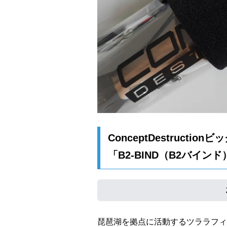
ConceptDestructio
「B2-BIND（B2バイン
琵琶湖を拠点に活動するツララフィール