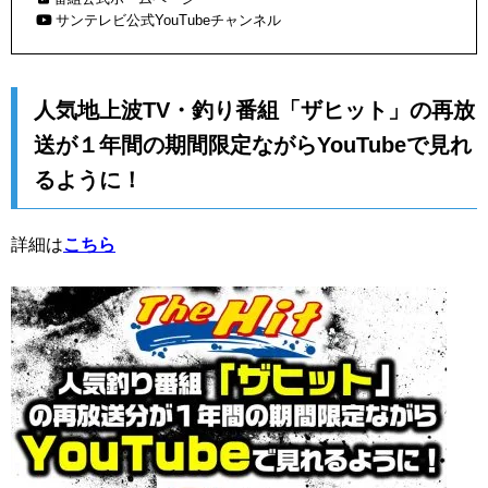
ビ神奈川・毎週土曜 午前7時～ 放送 放送エリア圏外の方はサン
サンテレビ公式YouTubeチャンネル
テレビ公式YouTubeチャンネルをチェック!
https://www.youtube.com/playlist?
list=PLT999hqRB7kFWM1GxBwJa7S0rAFo-c0b6
人気地上波TV・釣り番組「ザヒット」の再放
送が１年間の期間限定ながらYouTubeで見れ
るように！
詳細は
こちら