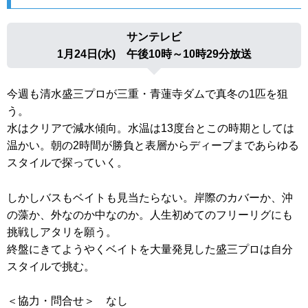
サンテレビ
1月24日(水) 午後10時～10時29分放送
今週も清水盛三プロが三重・青蓮寺ダムで真冬の1匹を狙
う。
水はクリアで減水傾向。水温は13度台とこの時期としては
温かい
。朝の2時間が勝負と表層からディープまであらゆる
スタイルで探
っていく。
しかしバスもベイトも見当たらない。岸際のカバーか、沖
の藻か、
外なのか中なのか。人生初めてのフリーリグにも
挑戦しアタリを願
う。
終盤にきてようやくベイトを大量発見した盛三プロは自分
スタイル
で挑む。
＜協力・問合せ＞ なし