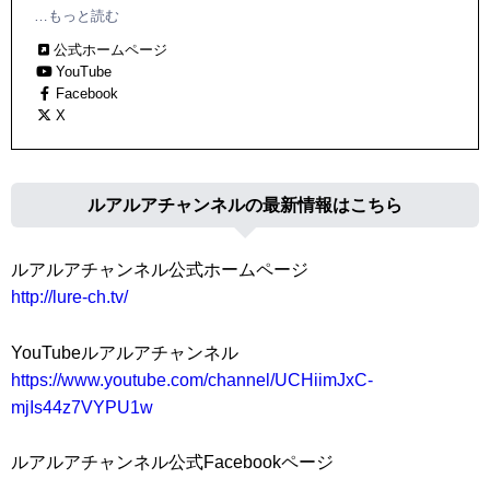
ター：釣女ちゃこ、河原さゆり、ぺルビー貴子、高本采実
…もっと読む
公式ホームページ
YouTube
Facebook
X
ルアルアチャンネルの最新情報はこちら
ルアルアチャンネル公式ホームページ
http://lure-ch.tv/
YouTubeルアルアチャンネル
https://www.youtube.com/channel/UCHiimJxC-
mjIs44z7VYPU1w
ルアルアチャンネル公式Facebookページ