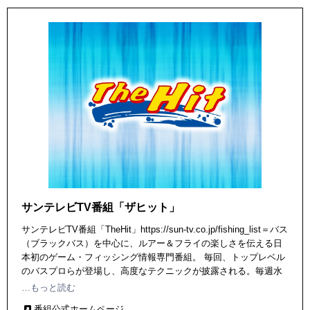
サンテレビTV番組「ザヒット」
サンテレビTV番組「TheHit」https://sun-tv.co.jp/fishing_list＝バス
（ブラックバス）を中心に、ルアー＆フライの楽しさを伝える日
本初のゲーム・フィッシング情報専門番組。 毎回、トップレベル
のバスプロらが登場し、高度なテクニックが披露される。毎週水
曜 午後10時 ～ 10時30分放送！ 再放送 毎週木曜 午前8時 ～ 8時
…もっと読む
30分 ＜ネット局＞ テレビ埼玉・毎週火曜 午後10時 ～放送 、テレ
番組公式ホームページ