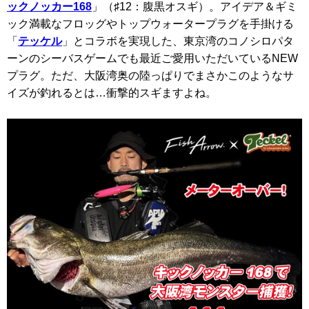
ックノッカー168
」（♯12：腹黒オスギ）。アイデア＆ギミ
ック満載なフロッグやトップウォータープラグを手掛ける
「
テッケル
」とコラボを実現した、東京湾のコノシロパタ
ーンのシーバスゲームでも最近ご愛用いただいているNEW
プラグ。ただ、大阪湾奥の陸っぱりでまさかこのようなサ
イズが釣れるとは…衝撃的スギますよね。