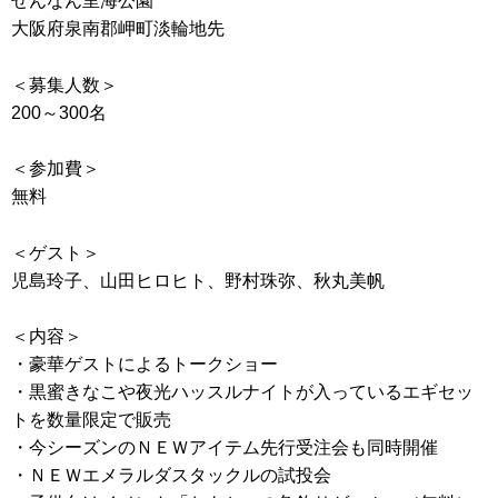
せんなん里海公園
大阪府泉南郡岬町淡輪地先
＜募集人数＞
200～300名
＜参加費＞
無料
＜ゲスト＞
児島玲子、山田ヒロヒト、野村珠弥、秋丸美帆
＜内容＞
・豪華ゲストによるトークショー
・黒蜜きなこや夜光ハッスルナイトが入っているエギセッ
トを数量限定で販売
・今シーズンのＮＥＷアイテム先行受注会も同時開催
・ＮＥＷエメラルダスタックルの試投会