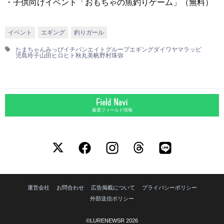
・子供向けイベント「おもちゃの魚釣りゲーム」（無料）
イベント
エギング
釣りガール
たまちゃん
みっぴ
イチバンエイトグループ
エギング
ダイワ
ヤマラッピ
児島玲子
山田ヒロヒト
秋丸美帆
野村珠弥
厳選フィールド情報
運営会社
お問合わせ
広告掲載について
プライバシーポリシー
外部送信ポリシー
©LURENEWSR 2026