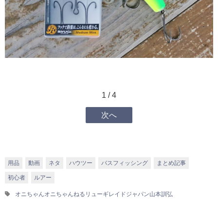
1 / 4
次へ
用品
動画
ネタ
ハウツー
バスフィッシング
まとめ記事
初心者
ルアー
オニちゃん
オニちゃんねる
リューギ
レイドジャパン
山本訓弘