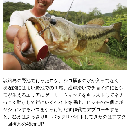
淡路島の野池で行ったロケ。シロ掻きの水が入ってなく、
状況的にはよい野池での１尾。護岸沿いでチョイ沖にヒシ
モが生えるエリアにゲーリーウィッチをキャストしてネチ
っこく動かして岸にいるベイトを演出。ヒシモの沖側にポ
ジションするバスを引っぱりだす作戦でアプローチする
と、答えはあっさり!! バックリバイトしてきたのはアフタ
ー回復系の45cmUP