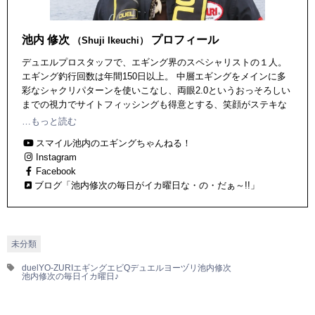
池内 修次
プロフィール
（Shuji Ikeuchi）
デュエルプロスタッフで、エギング界のスペシャリストの１人。
エギング釣行回数は年間150日以上。 中層エギングをメインに多
彩なシャクリパターンを使いこなし、両眼2.0というおっそろしい
までの視力でサイトフィッシングも得意とする、笑顔がステキな
寝ても覚めてもエギング！ なアツいオトコ。 WEB動画番組「ス
…もっと読む
マイルエギング」にも出演中 https://www.youtube.com/watch?
スマイル池内のエギングちゃんねる！
v=fXWFLBamzkQ https://www.lurenewsr.com/32671/
Instagram
Facebook
ブログ「池内修次の毎日がイカ曜日な・の・だぁ～!!」
未分類
duel
YO-ZURI
エギング
エビQ
デュエル
ヨーヅリ
池内修次
池内修次の毎日イカ曜日♪