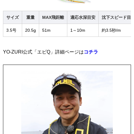
サイズ
重量
MAX飛距離
適応水深目安
沈下スピード目
3.5号
20.5g
51m
1～10m
約3.5秒/m
YO-ZURI公式「エビQ」詳細ページは
コチラ