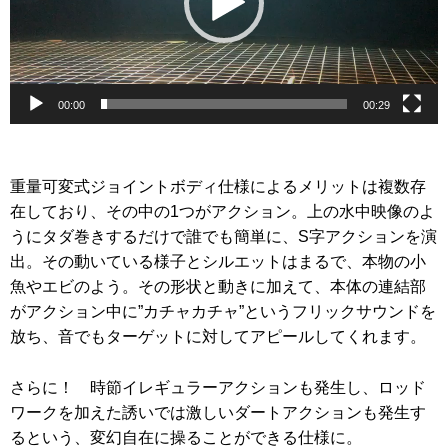
ヤ
ー
00:00
00:29
重量可変式ジョイントボディ仕様によるメリットは複数存
在しており、その中の1つがアクション。上の水中映像のよ
うにタダ巻きするだけで誰でも簡単に、S字アクションを演
出。その動いている様子とシルエットはまるで、本物の小
魚やエビのよう。その形状と動きに加えて、本体の連結部
がアクション中に”カチャカチャ”というフリックサウンドを
放ち、音でもターゲットに対してアピールしてくれます。
さらに！ 時節イレギュラーアクションも発生し、ロッド
ワークを加えた誘いでは激しいダートアクションも発生す
るという、変幻自在に操ることができる仕様に。