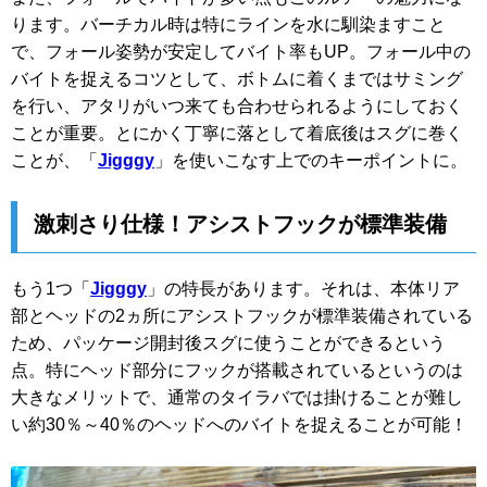
ります。バーチカル時は特にラインを水に馴染ますこと
で、フォール姿勢が安定してバイト率もUP。フォール中の
バイトを捉えるコツとして、ボトムに着くまではサミング
を行い、アタリがいつ来ても合わせられるようにしておく
ことが重要。とにかく丁寧に落として着底後はスグに巻く
ことが、「
Jigggy
」を使いこなす上でのキーポイントに。
激刺さり仕様！アシストフックが標準装備
もう1つ「
Jigggy
」の特長があります。それは、本体リア
部とヘッドの2ヵ所にアシストフックが標準装備されている
ため、パッケージ開封後スグに使うことができるという
点。特にヘッド部分にフックが搭載されているというのは
大きなメリットで、通常のタイラバでは掛けることが難し
い約30％～40％のヘッドへのバイトを捉えることが可能！