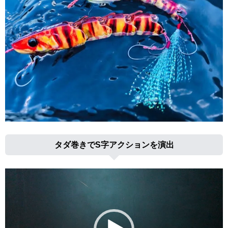
タダ巻きでS字アクションを演出
動
画
プ
レ
ー