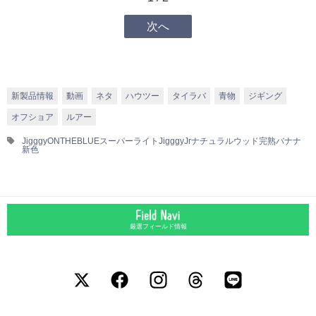
次へ
新製品情報
動画
ネタ
ハウツー
タイラバ
青物
ジギング
オフショア
ルアー
Jigggy
ONTHEBLUE
スーパーライトJigggyJr
ナチュラルウッド
完熟バナナ
新色
厳選フィールド情報