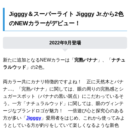
Jigggy＆スーパーライト Jigggy Jr.から2色
のNEWカラーがデビュー！
2022年9月登場
新たに追加となるNEWカラーは「
完熟バナナ
」、「
ナチュ
ラルウッド
」の2色。
両カラー共にカナリ特徴的ですよね！ 正に天然木とバナ
ナ…。「完熟バナナ」に関しては、眼の周りの完熟感とシ
ュガースポット（バナナの黒い斑点）にこだわっているそ
う。一方「ナチュラルウッド」に関しては、眼のヴィンテ
ージなブランドロゴが魅力！ 一倍遊び心と探究心のある
方が多い「
Jigggy
」愛用者をはじめ、これから使ってみよ
うとしている方が釣りをしていて楽しくなるような新色