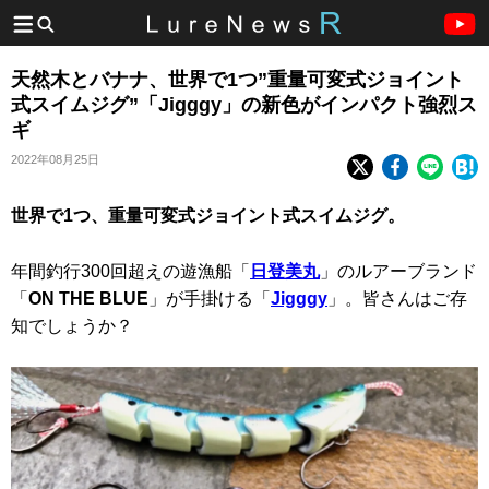
天然木とバナナ、世界で1つ”重量可変式ジョイント
式スイムジグ”「Jigggy」の新色がインパクト強烈ス
ギ
2022年08月25日
世界で1つ、重量可変式ジョイント式スイムジグ。
年間釣行300回超えの遊漁船「
日登美丸
」のルアーブランド
「
ON THE BLUE
」が手掛ける「
Jigggy
」。皆さんはご存
知でしょうか？