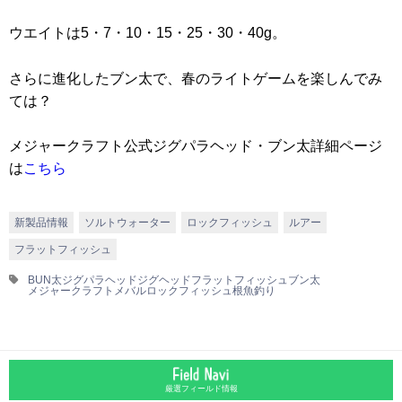
ウエイトは5・7・10・15・25・30・40g。
さらに進化したブン太で、春のライトゲームを楽しんでみ
ては？
メジャークラフト公式ジグパラヘッド・ブン太詳細ページ
は
こちら
新製品情報
ソルトウォーター
ロックフィッシュ
ルアー
フラットフィッシュ
BUN太
ジグパラヘッド
ジグヘッド
フラットフィッシュ
ブン太
メジャークラフト
メバル
ロックフィッシュ
根魚
釣り
厳選フィールド情報