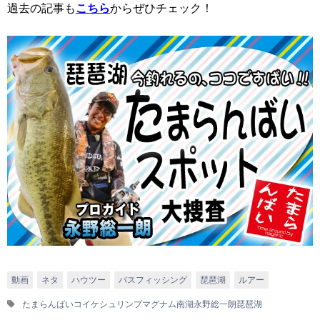
過去の記事も
こちら
からぜひチェック！
動画
ネタ
ハウツー
バスフィッシング
琵琶湖
ルアー
たまらんばい
コイケシュリンプマグナム
南湖
永野総一朗
琵琶湖