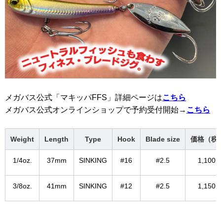
メガバス公式「マキッパFFS」詳細ページは
こちら
メガバス公式オンラインショップで予約受付開始→
こちら
Weight
Length
Type
Hook
Blade size
価格（税
1/4oz.
37mm
SINKING
#16
#2.5
1,100 
3/8oz.
41mm
SINKING
#12
#2.5
1,150 