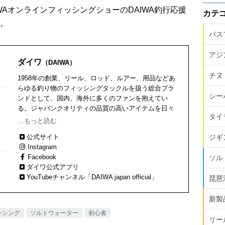
IWAオンラインフィッシングショーのDAIWA釣行応援
カテ
。
バス
アジ
ダイワ
（DAIWA）
チヌ
1958年の創業、リール、ロッド、ルアー、用品などあ
らゆる釣り物のフィッシングタックルを扱う総合ブラ
シー
ンドとして、国内、海外に多くのファンを抱えてい
る。ジャパンクオリティの品質の高いアイテムを日々
タイ
開発、その過程で、世界初となるテクノロジーも数多
…もっと読む
く輩出している！
ジギ
公式サイト
Instagram
Facebook
ソル
ダイワ公式アプリ
YouTubeチャンネル「DAIWA japan official」
琵琶
新製
ッシング
ソルトウォーター
初心者
リー