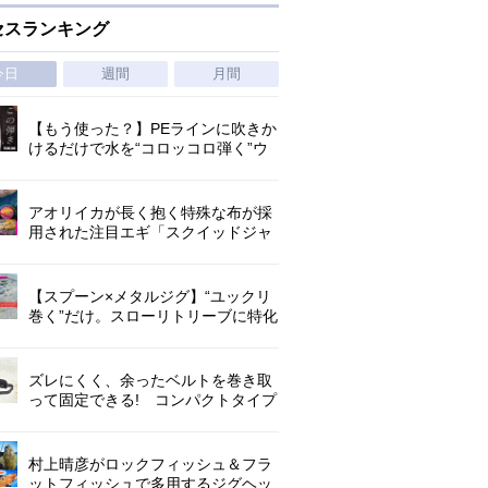
セスランキング
今日
週間
月間
【もう使った？】PEラインに吹きか
けるだけで水を“コロッコロ弾く”ウ
ワサの撥水スプレー
アオリイカが長く抱く特殊な布が採
用された注目エギ「スクイッドジャ
ンキー ・ハグハグ」
【スプーン×メタルジグ】“ユックリ
巻く”だけ。スローリトリーブに特化
した新たなブレードジグの形
ズレにくく、余ったベルトを巻き取
って固定できる! コンパクトタイプ
の腰巻きライジャケが登場!
村上晴彦がロックフィッシュ＆フラ
ットフィッシュで多用するジグヘッ