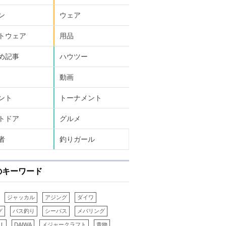
ン
ウェア
トウェア
用品
め記事
ハウツー
動画
ント
トーナメント
トドア
グルメ
者
釣りガール
のキーワード
ジャッカル
アジング
ダイワ
グ
バス釣り
シーバス
メバリング
LL
DAIWA
メジャークラフト
青物