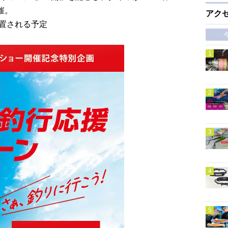
催。
アク
置される予定