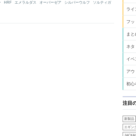
ー
HRF
エメラルダス
オーバーゼア
シルバーウルフ
ソルティガ
ライ
フッ
まと
ネタ
イベ
アウ
初心
注目
新製品
エギン
JACKA