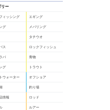
ゴリー
フィッシング
エギング
ング
メバリング
タチウオ
バス
ロックフィッシュ
ラバ
青物
ング
トラウト
トウォーター
オフショア
湖
釣り場
品情報
ロッド
ル
ルアー