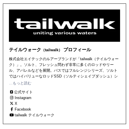
テイルウォーク
プロフィール
（tailwalk）
株式会社エイテックのルアーブランドが「tailwalk（テイルウォー
ク）」。ソルト、フレッシュ問わず非常に多くのロッドやリー
ル、アパレルなどを展開。バスではフルレンジシリーズ、ソルト
ではハイバリューなロッドSSD（ソルティシェイプダッシュ）シ
リーズや、フラッグシップモデルのTZシリーズなど、ビギナーか
…もっと読む
ら上級者まで幅広い層に支持されるアイテムが並ぶ。
公式サイト
Instagram
X
Facebook
tailwalk テイルウォーク