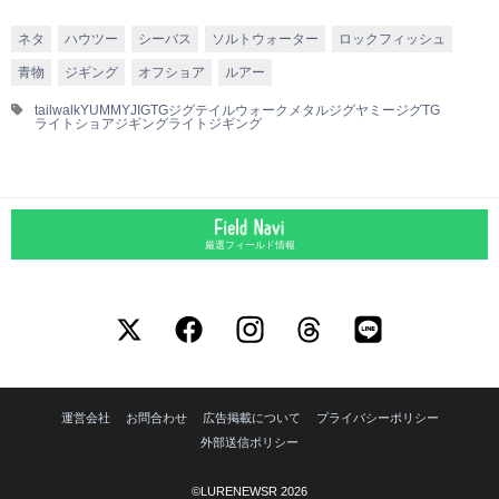
ネタ
ハウツー
シーバス
ソルトウォーター
ロックフィッシュ
青物
ジギング
オフショア
ルアー
tailwalk
YUMMYJIGTG
ジグ
テイルウォーク
メタルジグ
ヤミージグTG
ライトショアジギング
ライトジギング
厳選フィールド情報
運営会社
お問合わせ
広告掲載について
プライバシーポリシー
外部送信ポリシー
©LURENEWSR 2026