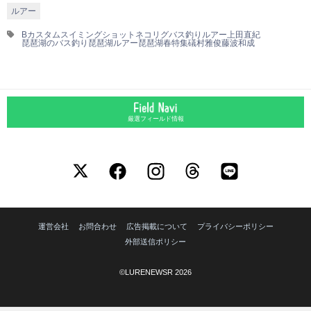
ルアー
Bカスタム
スイミングショット
ネコリグ
バス釣りルアー
上田直紀
琵琶湖のバス釣り
琵琶湖ルアー
琵琶湖春特集
礒村雅俊
藤波和成
厳選フィールド情報
運営会社
お問合わせ
広告掲載について
プライバシーポリシー
外部送信ポリシー
©LURENEWSR 2026