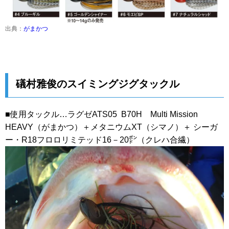
出典：
がまかつ
礒村雅俊のスイミングジグタックル
■使用タックル…ラグゼATS05 B70H Multi Mission
HEAVY（がまかつ）＋メタニウムXT（シマノ）＋ シーガ
ー・R18フロロリミテッド16－20㍀（クレハ合繊）