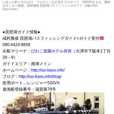
にあった釣りを心がけ、マルチにこなす若きプロガイド。1985年生まれ。趣味
はサッカー観戦。礒村雅俊 琵琶湖バスフィッシングガイド（http://iso-
bass.com/）
●琵琶湖ガイド情報●
礒村雅俊 琵琶湖バスフィッシングガイド=ガイド受付
090-4424-8658
出船マリーナ：
びわこ楽園ホテル井筒
（大津市下阪本1丁目
29－9）
ガイドエリア：南湖メイン
ホームページ：
http://iso-bass.info/
ブログ：
http://iso-bass.info/blog/
使用ボート…レンジャー520VX
遊漁船登録番号：滋賀第78号