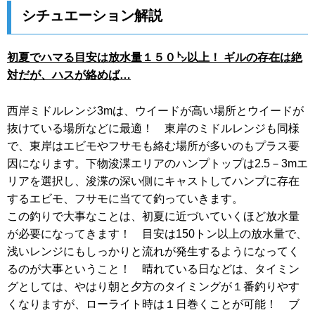
シチュエーション解説
初夏でハマる目安は放水量１５０㌧以上！ ギルの存在は絶
対だが、ハスが絡めば…
西岸ミドルレンジ3mは、ウイードが高い場所とウイードが
抜けている場所などに最適！ 東岸のミドルレンジも同様
で、東岸はエビモやフサモも絡む場所が多いのもプラス要
因になります。下物浚渫エリアのハンプトップは2.5－3mエ
リアを選択し、浚渫の深い側にキャストしてハンプに存在
するエビモ、フサモに当てて釣っていきます。
この釣りで大事なことは、初夏に近づいていくほど放水量
が必要になってきます！ 目安は150トン以上の放水量で、
浅いレンジにもしっかりと流れが発生するようになってく
るのが大事ということ！ 晴れている日などは、タイミン
グとしては、やはり朝と夕方のタイミングが１番釣りやす
くなりますが、ローライト時は１日巻くことが可能！ ブ