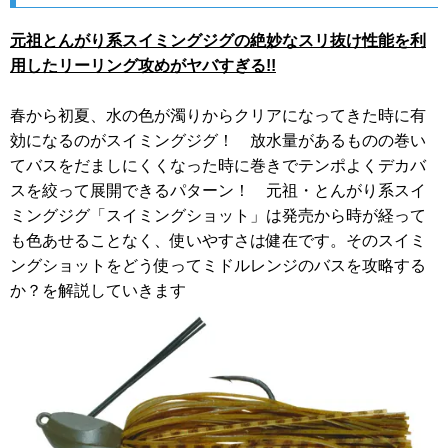
元祖とんがり系スイミングジグの絶妙なスリ抜け性能を利
用したリーリング攻めがヤバすぎる!!
春から初夏、水の色が濁りからクリアになってきた時に有
効になるのがスイミングジグ！ 放水量があるものの巻い
てバスをだましにくくなった時に巻きでテンポよくデカバ
スを絞って展開できるパターン！ 元祖・とんがり系スイ
ミングジグ「スイミングショット」は発売から時が経って
も色あせることなく、使いやすさは健在です。そのスイミ
ングショットをどう使ってミドルレンジのバスを攻略する
か？を解説していきます