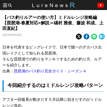
【バス釣りルアーの使い方】ミドルレンジ攻略編
【琵琶湖-春夏対応=解説＝礒村 雅俊、藤波 和成、上
田直紀】
2017年04月24日
日本を代表するビッグレイクで、日本で随一のデカバス出
現レイクとして知られる琵琶湖。
そんな琵琶湖での釣りをマンキツするための釣り方、ルア
ーを紹介します。
出典：
琵琶湖のバス釣り完全ガイド・シーズン４
今回紹介するのはミドルレンジ攻略パターン
アフター回復系が動きだす５月以降に効きだすのがミドル
レンジ攻め。