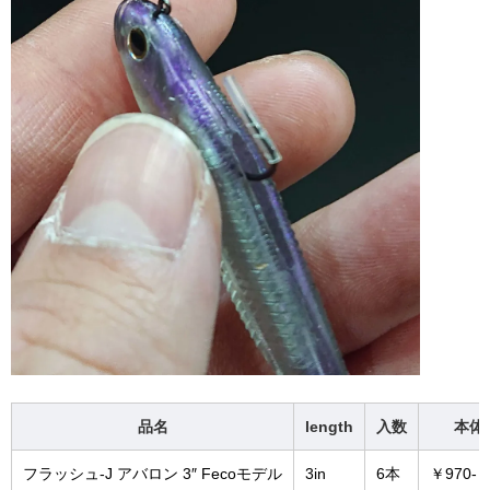
品名
length
入数
本体
フラッシュ-J アバロン 3″ Fecoモデル
3in
6本
￥970-