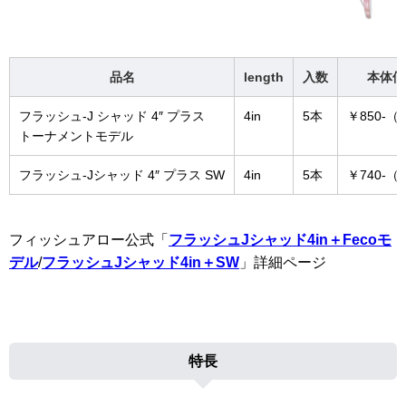
品名
length
入数
本体価
フラッシュ-J シャッド 4″ プラス
4in
5本
￥850-
トーナメントモデル
フラッシュ-Jシャッド 4″ プラス SW
4in
5本
￥740-
フィッシュアロー公式「
フラッシュJシャッド4in＋Fecoモ
デル
/
フラッシュJシャッド4in＋SW
」詳細ページ
特長