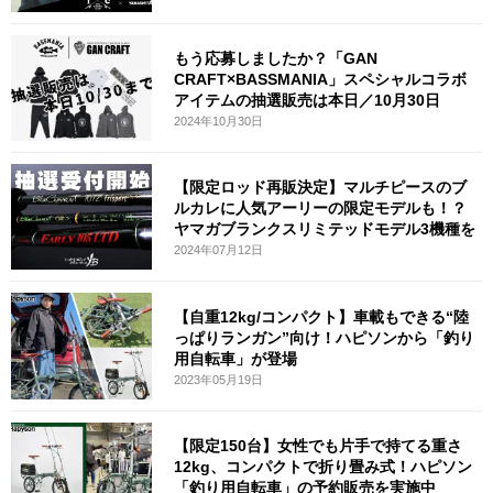
もう応募しましたか？「GAN
CRAFT×BASSMANIA」スペシャルコラボ
アイテムの抽選販売は本日／10月30日
2024年10月30日
【限定ロッド再販決定】マルチピースのブ
ルカレに人気アーリーの限定モデルも！？
ヤマガブランクスリミテッドモデル3機種を
2024年07月12日
【自重12kg/コンパクト】車載もできる“陸
っぱりランガン”向け！ハピソンから「釣り
用自転車」が登場
2023年05月19日
【限定150台】女性でも片手で持てる重さ
12kg、コンパクトで折り畳み式！ハピソン
「釣り用自転車」の予約販売を実施中