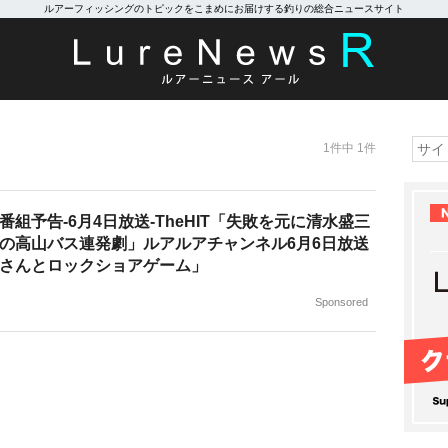
ルアーフィッシングのトピックをこまめにお届けする釣りの総合ニュースサイト
1件中 1件
番組予告-6月4日放送-TheHIT「失敗を元に清水盛三
の高山バス連発劇」ルアルアチャンネル6月6日放送
さんとロックショアゲーム」
Sponsored