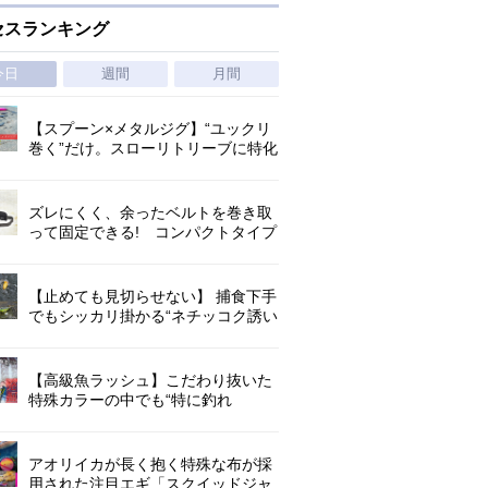
セスランキング
今日
週間
月間
【スプーン×メタルジグ】“ユックリ
巻く”だけ。スローリトリーブに特化
した新たなブレードジグの形
ズレにくく、余ったベルトを巻き取
って固定できる! コンパクトタイプ
の腰巻きライジャケが登場!
【止めても見切らせない】 捕食下手
でもシッカリ掛かる“ネチッコク誘い
続けられる”定番ナマズルアー
【高級魚ラッシュ】こだわり抜いた
特殊カラーの中でも“特に釣れ
た”「クルマエビグロー」/海老ジグ
アオリイカが長く抱く特殊な布が採
用された注目エギ「スクイッドジャ