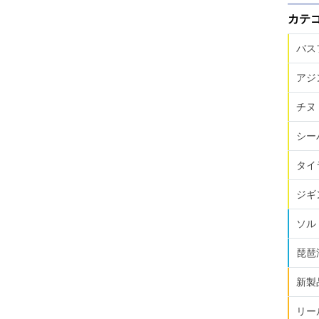
カテ
バス
アジ
チヌ
シー
タイ
ジギ
ソル
琵琶
新製
リー