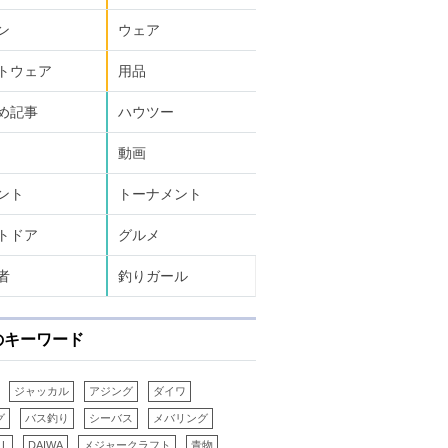
ン
ウェア
トウェア
用品
め記事
ハウツー
動画
ント
トーナメント
トドア
グルメ
者
釣りガール
のキーワード
ジャッカル
アジング
ダイワ
グ
バス釣り
シーバス
メバリング
LL
DAIWA
メジャークラフト
青物