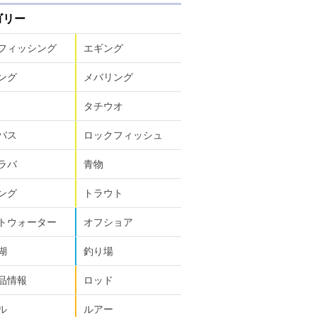
ゴリー
フィッシング
エギング
ング
メバリング
タチウオ
バス
ロックフィッシュ
ラバ
青物
ング
トラウト
トウォーター
オフショア
湖
釣り場
品情報
ロッド
ル
ルアー