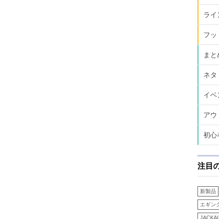
ライ
フッ
まと
ネタ
イベ
アウ
初心
注目
新製品
エギン
JACKA