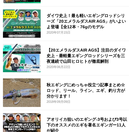
ダイワ史上！最も軽いエギングロッドシリ
ーズ「20エメラルダスAIR AGS」がいよい
よ登場【全12本・76gのモデル
2020年07月15日
【20エメラルダスAIR AGS】注目のダイワ
史上・最軽量エギングロッドシリーズを三
夜連続で山田ヒロヒトが徹底解剖
2020年06月22日
秋エギングにめっちゃ役立つ記事まとめ☆
ロッド、リール、ライン、エギ、釣り方が
分かります！
2018年09月09日
アオリイカ狙いのエギング-3号および3号以
下のオススメのエギを著名エギンガー11人
が紹介