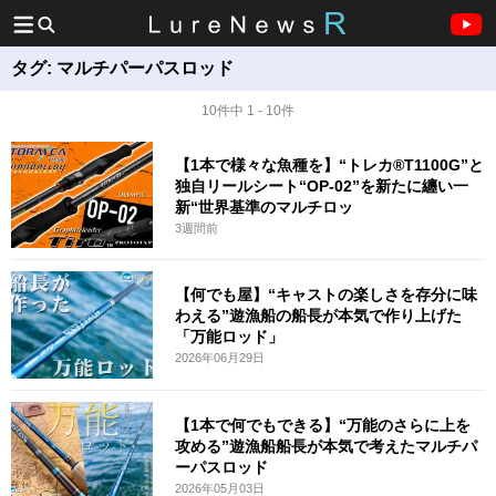
タグ:
マルチパーパスロッド
10件中 1 - 10件
【1本で様々な魚種を】“トレカ®T1100G”と
独自リールシート“OP-02”を新たに纏い一
新“世界基準のマルチロッ
3週間前
【何でも屋】“キャストの楽しさを存分に味
わえる”遊漁船の船長が本気で作り上げた
「万能ロッド」
2026年06月29日
【1本で何でもできる】“万能のさらに上を
攻める”遊漁船船長が本気で考えたマルチパ
ーパスロッド
2026年05月03日