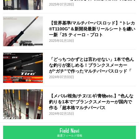
2025年07月28日
【世界基準/マルチパーパスロッド】“トレカ
®T1100G”＆新開発最新リールシートを纏い
一新「25 ティーロ・プロト
2025年01月19日
「どっちつかずとは言わせない」1本で色ん
な釣りが楽しめる！ブランクスメーカー
が“ガチ”で作ったマルチパーパスロッド「
2024年07月03日
【メバル/根魚/チヌ/エギ/青物etc.】″色んな
釣りを1本で”ブランクスメーカーが国内で
作る「超本格マルチパーパス
2024年02月15日
厳選フィールド情報