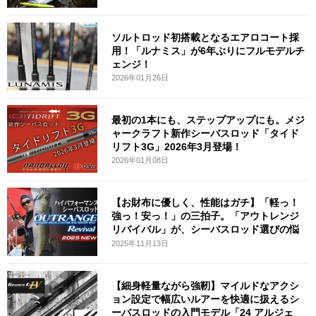
ソルトロッド初搭載となるエアロコート採
用！「ルナミス」が6年ぶりにフルモデルチ
ェンジ！
2026年01月26日
最初の1本にも、ステップアップにも。メジ
ャークラフト新作シーバスロッド「タイド
リフト3G」2026年3月登場！
2026年01月08日
【お財布に優しく、性能はガチ】「軽っ！
強っ！安っ！」の三拍子。「アウトレンジ
リバイバル」が、シーバスロッド選びの悩
み
2025年11月13日
【細身軽量ながら強靭】マイルドなアクシ
ョン設定で幅広いルアーを快適に扱えるシ
ーバスロッドの入門モデル「24 アルジェ