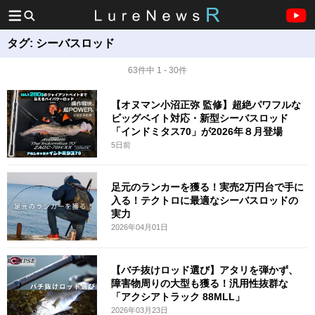
タグ:
シーバスロッド
63件中 1 - 30件
【オヌマン小沼正弥 監修】超絶パワフルな
ビッグベイト対応・新型シーバスロッド
「インドミタス70」が2026年８月登場
5日前
足元のランカーを獲る！実売2万円台で手に
入る！テクトロに最適なシーバスロッドの
実力
2026年04月01日
【バチ抜けロッド選び】アタリを弾かず、
障害物周りの大型も獲る！汎用性抜群な
「アクシアトラック 88MLL」
2026年03月23日