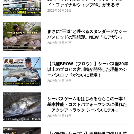
ド・ファイナルウィップ96」が出るぞ
2025年08月09日
まさに“王道”と呼べるスタンダードなシー
バスロッドの理想形。NEW「モアザン」
2025年07月30日
【武鱸BROW（ブロウ）】シーバス歴30年
以上のブロビス宮川靖が開発した理想のシ
ーバスロッドがついに登場！
2025年04月25日
シーバスゲームをはじめるならこの一本！
基本性能・コストパフォーマンスに優れた
「アクシアトラック シーバスモデル」
2025年04月11日
【バチ抜けシーズン】細身軽量で張りを持