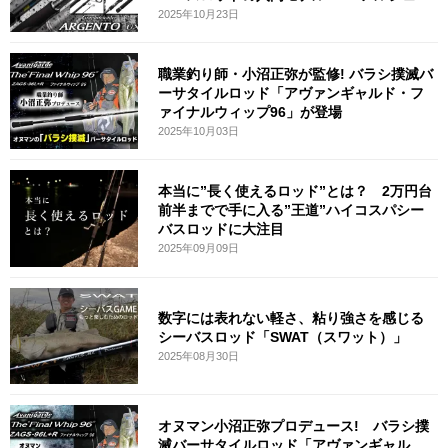
2025年10月23日
職業釣り師・小沼正弥が監修! バラシ撲滅バ
ーサタイルロッド「アヴァンギャルド・フ
ァイナルウィップ96」が登場
2025年10月03日
本当に”長く使えるロッド”とは？ 2万円台
前半までで手に入る”王道”ハイコスパシー
バスロッドに大注目
2025年09月09日
数字には表れない軽さ、粘り強さを感じる
シーバスロッド「SWAT（スワット）」
2025年08月30日
オヌマン小沼正弥プロデュース! バラシ撲
滅バーサタイルロッド「アヴァンギャル