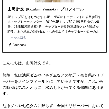
山岡 計文
プロフィール
（Kazufumi Yamaoka）
JBトップ50をはじめとするJB・NBCのトーナメントに多数参戦す
るトップトーナメンター。2012年JBトップ50第1戦早明浦ダム優
勝、JB津風呂湖通算4勝、チャプター奈良通算15勝という戦績を
誇る。また地元の池原ダム・七色ダムではチャプターやローカル
トーナメントで圧倒的な強さを見せていたことから、池原・七色
…もっと読む
ダムのリビングレジェンド(生きる伝説)アングラーの異名をとる人
Facebook
物。 池原ダム＆七色ダムを有する奈良県下北山村出身で在住で、
池原＆七色ダムでのプロガイドとして活動するほか、2015年より
下北山村においてのバスフィッシングを発展させる目標もあり、
下北山村村議会議員としても活動中。
こんにちは。山岡計文です。
普段、私は池原ダムや七色ダムなどの地元・奈良県のリザ
ーバーをメインフィールドにしているんですが、これから
の時期は気温とともに、水温も下がってくる傾向にありま
す。
池原ダムや七色ダムに限らず、全国のリザーバーにおいて