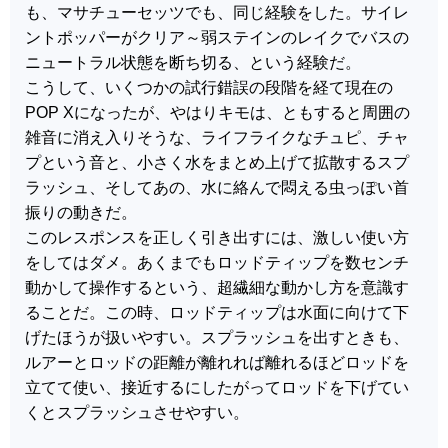
も、マサチューセッツでも、同じ経験をした。サイレ
ントポッパーがクリア～弱ステインのレイクでバスの
ニュートラル状態を断ち切る、という経験だ。
こうして、いくつかの試行錯誤の段階を経て現在の
POP Xになったが、やはりキモは、ともすると周囲の
雑音に消え入りそうな、ライフライクなチュピ、チャ
プという音と、小さく水をまとめ上げて拡散するスプ
ラッシュ、そしてあの、水に絡んで悶える虫っぽい首
振りの動きだ。
このレスポンスを正しく引き出すには、激しい使い方
をしてはダメ。あくまでもロッドティップを数センチ
動かして操作するという、超繊細な動かし方を意識す
ることだ。この時、ロッドティップは水面に向けて下
げたほうが扱いやすい。スプラッシュを出すときも、
ルアーとロッドの距離が離れれば離れるほどロッドを
立てて使い、接近するにしたがってロッドを下げてい
くとスプラッシュさせやすい。